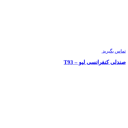
تماس بگیرید
صندلی کنفرانسی لیو – T93