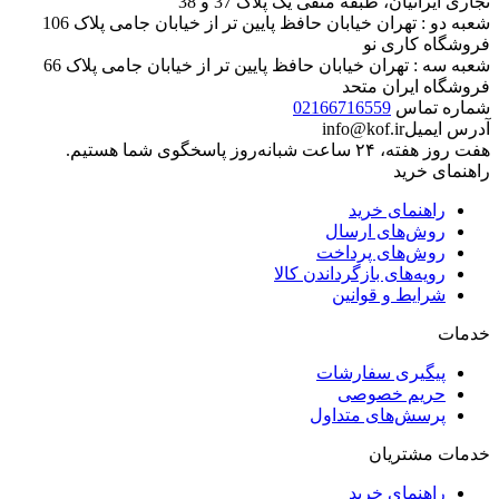
تجاری ایرانیان، طبقه منفی یک پلاک 37 و 38
شعبه دو : تهران خیابان حافظ پایین تر از خیابان جامی پلاک 106
فروشگاه کاری نو
شعبه سه : تهران خیابان حافظ پایین تر از خیابان جامی پلاک 66
فروشگاه ایران متحد
شماره تماس
02166716559
آدرس ایمیل
info@kof.ir
هفت روز هفته، ۲۴ ساعت شبانه‌روز پاسخگوی شما هستیم.
راهنمای خرید
راهنمای خرید
روش‌های ارسال
روش‌های پرداخت
رویه‌های بازگرداندن کالا
شرایط و قوانین
خدمات
پیگیری سفارشات
حریم خصوصی
پرسش‌های متداول
خدمات مشتریان
راهنمای خرید