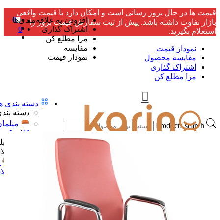
قیمت ها در حال بروز رسانی است و امکان دارد با قیمت واقعی
0
افزودن به علاقه‌مندی‌ها
بازار تفاوت داشته باشد. پیش از ثبت سفارش قیمت بروز را
اشتراک گذاری
0
استعلام بگیرید.
مرا مطلع کن
مقایسه
نمودار قیمت
نمودار قیمت
مقایسه محصول
اشتراک گذاری
مرا مطلع کن
دسته بندی ها
دسته بندی
مبلمان
Products search
کلاسیک
مبل
کلا
کلا