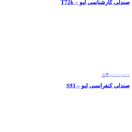
صندلی کارشناسی لیو – T72k
۲۰,۰۰۰,۰۰۰
صندلی کنفرانسی لیو – S93