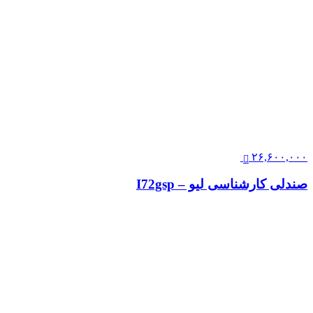
۲۶,۶۰۰,۰۰۰
صندلی کارشناسی لیو – I72gsp