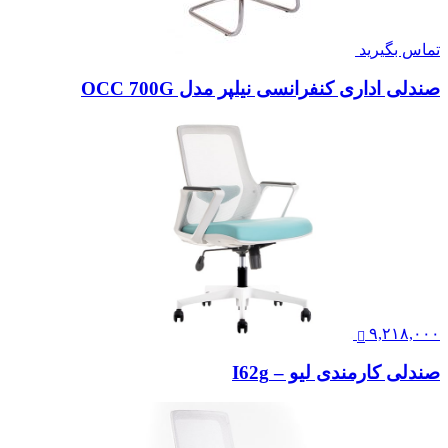
تماس بگیرید
صندلی اداری کنفرانسی نیلپر مدل OCC 700G
۹,۲۱۸,۰۰۰
صندلی کارمندی لیو – I62g