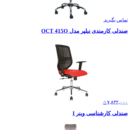
تماس بگیرید
صندلی کارمندی نیلپر مدل OCT 415O
۷,۸۳۲,۰۰۰
صندلی کارشناسی وینر I