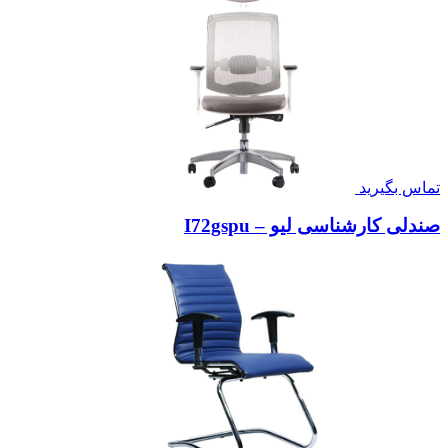
تماس بگیرید
صندلی کارشناسی لیو – I72gspu