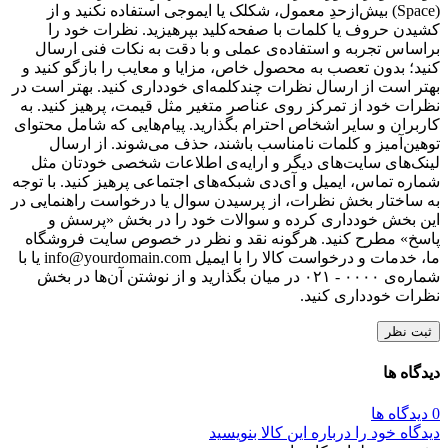
(Space) بیش‌از‌حدِ معمول، شکلک یا ایموجی استفاده نکنید و از
کشیدن حروف یا کلمات با صفحه‌کلید بپرهیزید. نظرات خود را
براساس تجربه و استفاده‌ی عملی و با دقت به نکات فنی ارسال
کنید؛ بدون تعصب به محصول خاص، مزایا و معایب را بازگو کنید و
بهتر است از ارسال نظرات چندکلمه‌‌ای خودداری کنید. بهتر است در
نظرات خود از تمرکز روی عناصر متغیر مثل قیمت، پرهیز کنید. به
کاربران و سایر اشخاص احترام بگذارید. پیام‌هایی که شامل محتوای
توهین‌آمیز و کلمات نامناسب باشند، حذف می‌شوند. از ارسال
لینک‌های سایت‌های دیگر و ارایه‌ی اطلاعات شخصی خودتان مثل
شماره تماس، ایمیل و آی‌دی شبکه‌های اجتماعی پرهیز کنید. با توجه
به ساختار بخش نظرات، از پرسیدن سوال یا درخواست راهنمایی در
این بخش خودداری کرده و سوالات خود را در بخش «پرسش و
پاسخ» مطرح کنید. هرگونه نقد و نظر در خصوص سایت فروشگاه
ما، خدمات و درخواست کالا را با ایمیل info@yourdomain.com یا با
شماره‌ی ۰۰۰۰ - ۰۲۱ در میان بگذارید و از نوشتن آن‌ها در بخش
نظرات خودداری کنید.
ثبت نظر
دیدگاه ها
0 دیدگاه ها
دیدگاه خود را درباره این کالا بنویسید