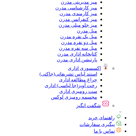
میز مدیریتی مدرن
میز کارشناسی مدرن
میز کارمندی مدرن
میز کنفرانس مدرن
میز جلو مبلی مدرن
مبل مدرن
مبل یک نفره مدرن
مبل دو نفره مدرن
مبل سه نفره مدرن
کتابخانه اداری مدرن
پارتیشن اداری مدرن
اکسسوری اداری
استند لباس تشریفاتی(جاکتی)
چراغ مطالعه اداری
رخت آویز(جا لباسی) اداری
ست رومیزی اداری
مجسمه رومیزی لوکس
شگفت انگیز
راهنمای خرید
پیگیری سفارشات
تماس با ما