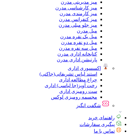
میز مدیریتی مدرن
میز کارشناسی مدرن
میز کارمندی مدرن
میز کنفرانس مدرن
میز جلو مبلی مدرن
مبل مدرن
مبل یک نفره مدرن
مبل دو نفره مدرن
مبل سه نفره مدرن
کتابخانه اداری مدرن
پارتیشن اداری مدرن
اکسسوری اداری
استند لباس تشریفاتی(جاکتی)
چراغ مطالعه اداری
رخت آویز(جا لباسی) اداری
ست رومیزی اداری
مجسمه رومیزی لوکس
شگفت انگیز
راهنمای خرید
پیگیری سفارشات
تماس با ما