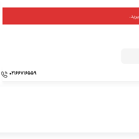
نمایش
1
-
0
کالا از
0
رید.
02166716559
پارتیشن اداری کلاسیک