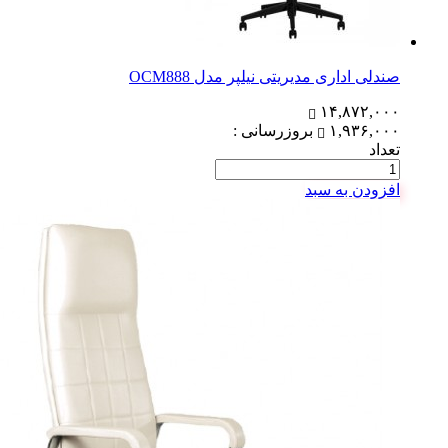
صندلی اداری مدیریتی نیلپر مدل OCM888
۱۴,۸۷۲,۰۰۰
۱,۹۳۶,۰۰۰
بروزرسانی :
تعداد
افزودن به سبد