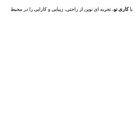
با
کاری نو
، تجربه ای نوین از راحتی، زیبایی و کارایی را در محیط
کاری خود به همراه داشته باشید.
نمایش بیشتر
برای استفاده از مطالب کارینو داشتن «هدف غیرتجاری» و ذکر
«منبع» کافیست. تمام حقوق اين وب‌سايت برای شرکت کارینو
(فروشگاه آنلاین کارینو) محفوظ است.
طراحی سایت و سئو
توسط
نمانو تصویر