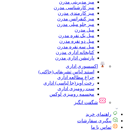
میز مدیریتی مدرن
میز کارشناسی مدرن
میز کارمندی مدرن
میز کنفرانس مدرن
میز جلو مبلی مدرن
مبل مدرن
مبل یک نفره مدرن
مبل دو نفره مدرن
مبل سه نفره مدرن
کتابخانه اداری مدرن
پارتیشن اداری مدرن
اکسسوری اداری
استند لباس تشریفاتی(جاکتی)
چراغ مطالعه اداری
رخت آویز(جا لباسی) اداری
ست رومیزی اداری
مجسمه رومیزی لوکس
شگفت انگیز
راهنمای خرید
پیگیری سفارشات
تماس با ما