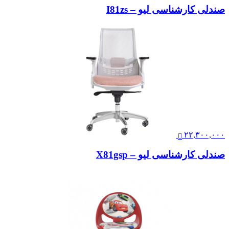
صندلی کارشناسی لیو – I81zs
۲۲,۳۰۰,۰۰۰
صندلی کارشناسی لیو – X81gsp