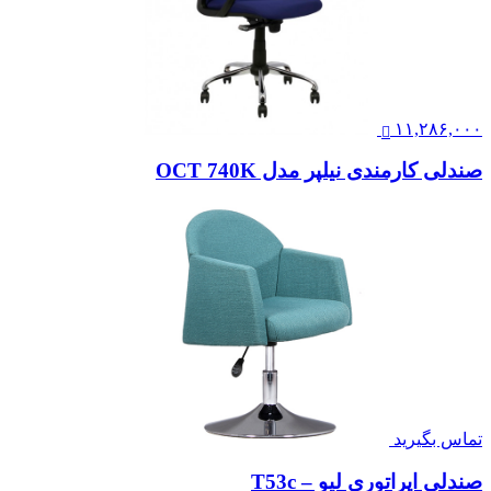
۱۱,۲۸۶,۰۰۰
صندلی کارمندی نیلپر مدل OCT 740K
تماس بگیرید
صندلی اپراتوری لیو – T53c