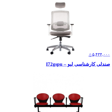
۵,۴۳۴,۰۰۰
صندلی کارشناسی لیو – I72gspu