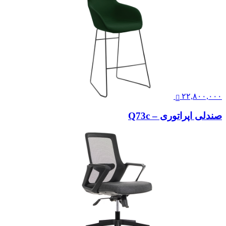
۲۲,۸۰۰,۰۰۰
صندلی اپراتوری – Q73c