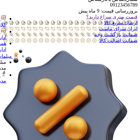
09123456789
بروزرسانی قیمت:
9 ماه پیش
قیمت بهتری سراغ دارید؟
ارسال سریع کالا
کلا
ایران سرای ماست
ضمانت بازگشت وجه
ادا
ضمانت اضالت کالا
همه
ادا
مبلمان
مبل
مدر
مدر