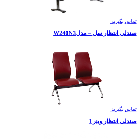
تماس بگیرید
صندلی انتظار سل – مدلW240N3
تماس بگیرید
صندلی انتظار وینر I