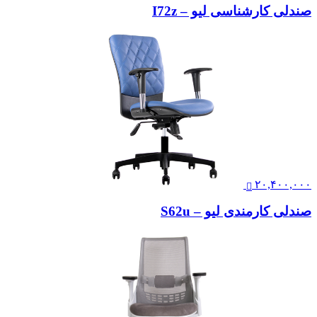
صندلی کارشناسی لیو – I72z
۲۰,۴۰۰,۰۰۰
صندلی کارمندی لیو – S62u