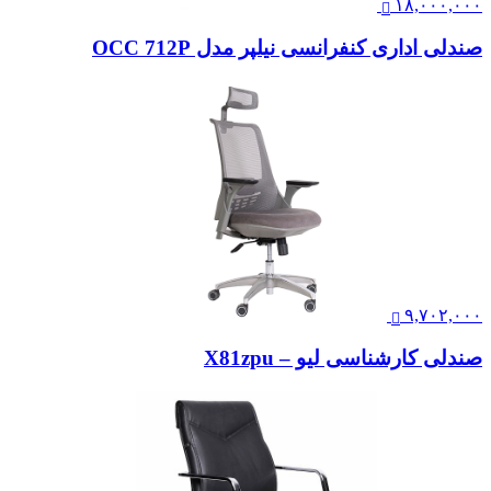
۱۸,۰۰۰,۰۰۰
صندلی اداری کنفرانسی نیلپر مدل OCC 712P
۹,۷۰۲,۰۰۰
صندلی کارشناسی لیو – X81zpu