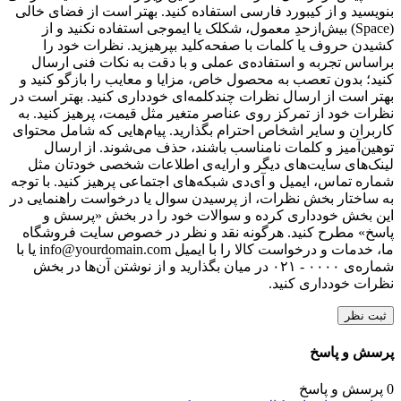
بنویسید و از کیبورد فارسی استفاده کنید. بهتر است از فضای خالی
(Space) بیش‌از‌حدِ معمول، شکلک یا ایموجی استفاده نکنید و از
کشیدن حروف یا کلمات با صفحه‌کلید بپرهیزید. نظرات خود را
براساس تجربه و استفاده‌ی عملی و با دقت به نکات فنی ارسال
کنید؛ بدون تعصب به محصول خاص، مزایا و معایب را بازگو کنید و
بهتر است از ارسال نظرات چندکلمه‌‌ای خودداری کنید. بهتر است در
نظرات خود از تمرکز روی عناصر متغیر مثل قیمت، پرهیز کنید. به
کاربران و سایر اشخاص احترام بگذارید. پیام‌هایی که شامل محتوای
توهین‌آمیز و کلمات نامناسب باشند، حذف می‌شوند. از ارسال
لینک‌های سایت‌های دیگر و ارایه‌ی اطلاعات شخصی خودتان مثل
شماره تماس، ایمیل و آی‌دی شبکه‌های اجتماعی پرهیز کنید. با توجه
به ساختار بخش نظرات، از پرسیدن سوال یا درخواست راهنمایی در
این بخش خودداری کرده و سوالات خود را در بخش «پرسش و
پاسخ» مطرح کنید. هرگونه نقد و نظر در خصوص سایت فروشگاه
ما، خدمات و درخواست کالا را با ایمیل info@yourdomain.com یا با
شماره‌ی ۰۰۰۰ - ۰۲۱ در میان بگذارید و از نوشتن آن‌ها در بخش
نظرات خودداری کنید.
ثبت نظر
پرسش و پاسخ
0 پرسش و پاسخ