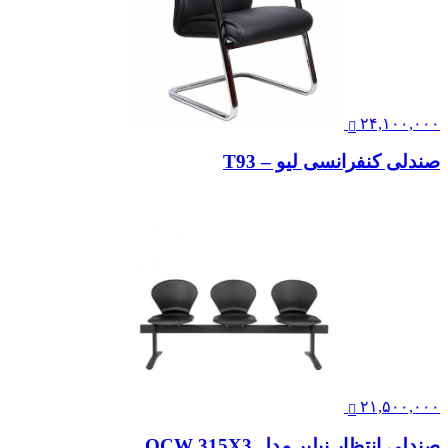
۲۴,۱۰۰,۰۰۰
صندلی کنفرانسی لیو – T93
۲۱,۵۰۰,۰۰۰
صندلی انتظار نیلپر مدل OCW 315X3