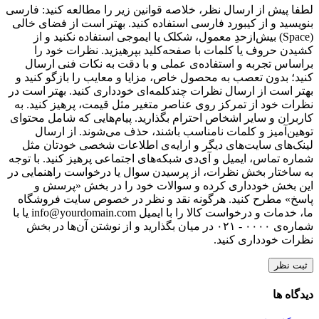
لطفا پیش از ارسال نظر، خلاصه قوانین زیر را مطالعه کنید: فارسی
بنویسید و از کیبورد فارسی استفاده کنید. بهتر است از فضای خالی
(Space) بیش‌از‌حدِ معمول، شکلک یا ایموجی استفاده نکنید و از
کشیدن حروف یا کلمات با صفحه‌کلید بپرهیزید. نظرات خود را
براساس تجربه و استفاده‌ی عملی و با دقت به نکات فنی ارسال
کنید؛ بدون تعصب به محصول خاص، مزایا و معایب را بازگو کنید و
بهتر است از ارسال نظرات چندکلمه‌‌ای خودداری کنید. بهتر است در
نظرات خود از تمرکز روی عناصر متغیر مثل قیمت، پرهیز کنید. به
کاربران و سایر اشخاص احترام بگذارید. پیام‌هایی که شامل محتوای
توهین‌آمیز و کلمات نامناسب باشند، حذف می‌شوند. از ارسال
لینک‌های سایت‌های دیگر و ارایه‌ی اطلاعات شخصی خودتان مثل
شماره تماس، ایمیل و آی‌دی شبکه‌های اجتماعی پرهیز کنید. با توجه
به ساختار بخش نظرات، از پرسیدن سوال یا درخواست راهنمایی در
این بخش خودداری کرده و سوالات خود را در بخش «پرسش و
پاسخ» مطرح کنید. هرگونه نقد و نظر در خصوص سایت فروشگاه
ما، خدمات و درخواست کالا را با ایمیل info@yourdomain.com یا با
شماره‌ی ۰۰۰۰ - ۰۲۱ در میان بگذارید و از نوشتن آن‌ها در بخش
نظرات خودداری کنید.
ثبت نظر
دیدگاه ها