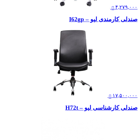
۴,۲۷۹,۰۰۰
صندلی کارمندی لیو – I62gp
۱۷,۵۰۰,۰۰۰
صندلی کارشناسی لیو – H72t