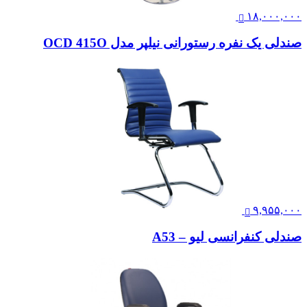
۱۸,۰۰۰,۰۰۰
صندلی یک نفره رستورانی نیلپر مدل OCD 415O
۹,۹۵۵,۰۰۰
صندلی کنفرانسی لیو – A53