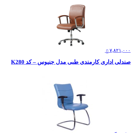
۷,۸۲۱,۰۰۰
صندلی اداری کارمندی طبی مدل جنیوس – کد K280