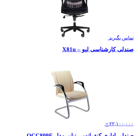
تماس بگیرید
صندلی کارشناسی لیو – X81u
۲۲,۱۰۰,۰۰۰
صندلی اداری کنفرانسی نیلپر مدل OCC809E