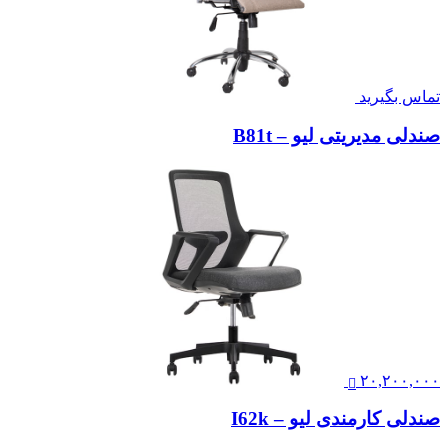
تماس بگیرید
صندلی مدیریتی لیو – B81t
۲۰,۲۰۰,۰۰۰
صندلی کارمندی لیو – I62k