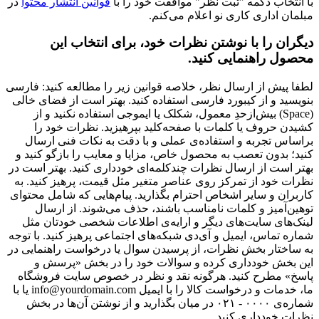
با انتخاب دکمه "ثبت نظر" موافقت خود را با
قوانین انتشار محتوا
در
مبلمان اداری کاری نو اعلام می‌کنم.
دیگران را با نوشتن نظرات خود، برای انتخاب این
محصول راهنمایی کنید.
لطفا پیش از ارسال نظر، خلاصه قوانین زیر را مطالعه کنید: فارسی
بنویسید و از کیبورد فارسی استفاده کنید. بهتر است از فضای خالی
(Space) بیش‌از‌حدِ معمول، شکلک یا ایموجی استفاده نکنید و از
کشیدن حروف یا کلمات با صفحه‌کلید بپرهیزید. نظرات خود را
براساس تجربه و استفاده‌ی عملی و با دقت به نکات فنی ارسال
کنید؛ بدون تعصب به محصول خاص، مزایا و معایب را بازگو کنید و
بهتر است از ارسال نظرات چندکلمه‌‌ای خودداری کنید. بهتر است در
نظرات خود از تمرکز روی عناصر متغیر مثل قیمت، پرهیز کنید. به
کاربران و سایر اشخاص احترام بگذارید. پیام‌هایی که شامل محتوای
توهین‌آمیز و کلمات نامناسب باشند، حذف می‌شوند. از ارسال
لینک‌های سایت‌های دیگر و ارایه‌ی اطلاعات شخصی خودتان مثل
شماره تماس، ایمیل و آی‌دی شبکه‌های اجتماعی پرهیز کنید. با توجه
به ساختار بخش نظرات، از پرسیدن سوال یا درخواست راهنمایی در
این بخش خودداری کرده و سوالات خود را در بخش «پرسش و
پاسخ» مطرح کنید. هرگونه نقد و نظر در خصوص سایت فروشگاه
ما، خدمات و درخواست کالا را با ایمیل info@yourdomain.com یا با
شماره‌ی ۰۰۰۰ - ۰۲۱ در میان بگذارید و از نوشتن آن‌ها در بخش
نظرات خودداری کنید.