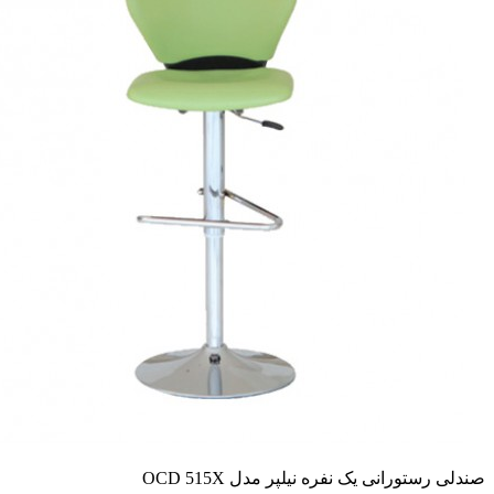
صندلی رستورانی یک نفره نیلپر مدل OCD 515X