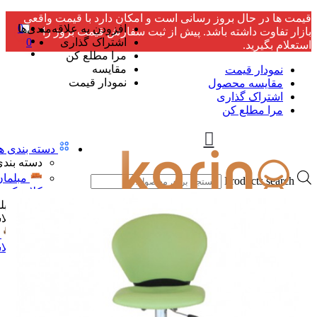
قیمت ها در حال بروز رسانی است و امکان دارد با قیمت واقعی
0
افزودن به علاقه‌مندی‌ها
بازار تفاوت داشته باشد. پیش از ثبت سفارش قیمت بروز را
اشتراک گذاری
0
استعلام بگیرید.
مرا مطلع کن
مقایسه
نمودار قیمت
نمودار قیمت
مقایسه محصول
اشتراک گذاری
مرا مطلع کن
دسته بندی ها
دسته بندی
مبلمان
Products search
کلاسیک
مبل
کلا
کلا