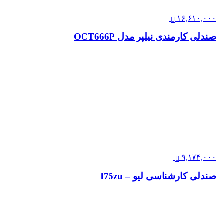
۱۶,۶۱۰,۰۰۰
صندلی کارمندی نیلپر مدل OCT666P
۹,۱۷۴,۰۰۰
صندلی کارشناسی لیو – I75zu