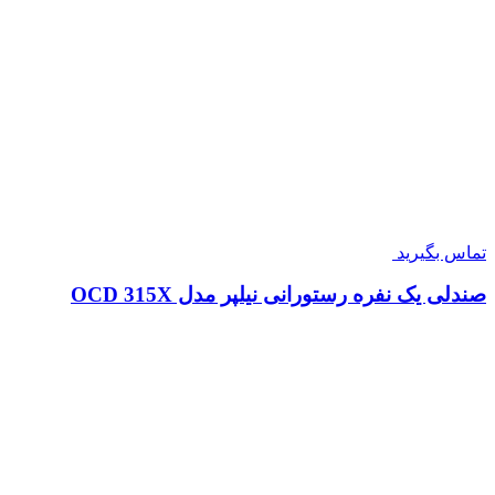
تماس بگیرید
صندلی یک نفره رستورانی نیلپر مدل OCD 315X