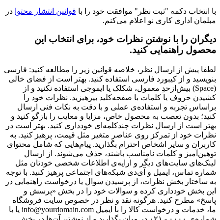
با انتخاب دکمه "ثبت نظر" موافقت خود را با
قوانین انتشار محتوا
در
مبلمان اداری کاری نو اعلام می‌کنم.
دیگران را با نوشتن نظرات خود، برای انتخاب این
محصول راهنمایی کنید.
لطفا پیش از ارسال نظر، خلاصه قوانین زیر را مطالعه کنید: فارسی
بنویسید و از کیبورد فارسی استفاده کنید. بهتر است از فضای خالی
(Space) بیش‌از‌حدِ معمول، شکلک یا ایموجی استفاده نکنید و از
کشیدن حروف یا کلمات با صفحه‌کلید بپرهیزید. نظرات خود را
براساس تجربه و استفاده‌ی عملی و با دقت به نکات فنی ارسال
کنید؛ بدون تعصب به محصول خاص، مزایا و معایب را بازگو کنید و
بهتر است از ارسال نظرات چندکلمه‌‌ای خودداری کنید. بهتر است در
نظرات خود از تمرکز روی عناصر متغیر مثل قیمت، پرهیز کنید. به
کاربران و سایر اشخاص احترام بگذارید. پیام‌هایی که شامل محتوای
توهین‌آمیز و کلمات نامناسب باشند، حذف می‌شوند. از ارسال
لینک‌های سایت‌های دیگر و ارایه‌ی اطلاعات شخصی خودتان مثل
شماره تماس، ایمیل و آی‌دی شبکه‌های اجتماعی پرهیز کنید. با توجه
به ساختار بخش نظرات، از پرسیدن سوال یا درخواست راهنمایی در
این بخش خودداری کرده و سوالات خود را در بخش «پرسش و
پاسخ» مطرح کنید. هرگونه نقد و نظر در خصوص سایت فروشگاه
ما، خدمات و درخواست کالا را با ایمیل info@yourdomain.com یا با
شماره‌ی ۰۰۰۰ - ۰۲۱ در میان بگذارید و از نوشتن آن‌ها در بخش