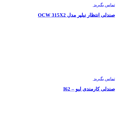
۲۱,۹۰۰,۰۰۰
صندلی اداری معاونتی طبی مدل لوشو – کد A260
تماس بگیرید
صندلی انتظار نیلپر مدل OCW 315X2