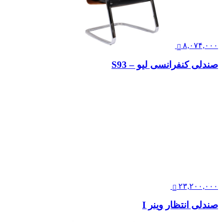
۲۲,۶۰۰,۰۰۰
صندلی چهارپایه رستورانی نیلپر مدل REB 528Y
۸,۰۷۴,۰۰۰
صندلی کنفرانسی لیو – S93