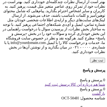
وب‌ سایت
با انتخاب دکمه "ثبت نظر" موافقت خود را با
قوانین انتشار محتوا
در
مبلمان اداری کاری نو اعلام می‌کنم.
دیگران را با نوشتن نظرات خود، برای انتخاب این
محصول راهنمایی کنید.
لطفا پیش از ارسال نظر، خلاصه قوانین زیر را مطالعه کنید: فارسی
بنویسید و از کیبورد فارسی استفاده کنید. بهتر است از فضای خالی
(Space) بیش‌از‌حدِ معمول، شکلک یا ایموجی استفاده نکنید و از
کشیدن حروف یا کلمات با صفحه‌کلید بپرهیزید. نظرات خود را
براساس تجربه و استفاده‌ی عملی و با دقت به نکات فنی ارسال
کنید؛ بدون تعصب به محصول خاص، مزایا و معایب را بازگو کنید و
بهتر است از ارسال نظرات چندکلمه‌‌ای خودداری کنید. بهتر است در
نظرات خود از تمرکز روی عناصر متغیر مثل قیمت، پرهیز کنید. به
کاربران و سایر اشخاص احترام بگذارید. پیام‌هایی که شامل محتوای
توهین‌آمیز و کلمات نامناسب باشند، حذف می‌شوند. از ارسال
لینک‌های سایت‌های دیگر و ارایه‌ی اطلاعات شخصی خودتان مثل
شماره تماس، ایمیل و آی‌دی شبکه‌های اجتماعی پرهیز کنید. با توجه
به ساختار بخش نظرات، از پرسیدن سوال یا درخواست راهنمایی در
این بخش خودداری کرده و سوالات خود را در بخش «پرسش و