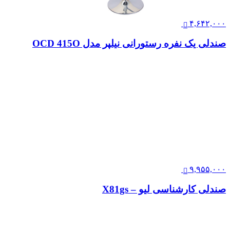
تماس بگیرید
صندلی چهارپایه رستورانی نیلپر مدل REB 433Y
۴,۶۴۲,۰۰۰
صندلی یک نفره رستورانی نیلپر مدل OCD 415O