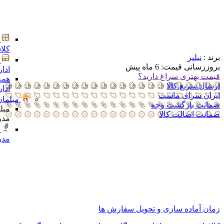
کلا
ادا
همه
ادا
مبلمان
مبل
مدر
مدر
برند :
نیلپر
بروزرسانی قیمت:
6 ماه پیش