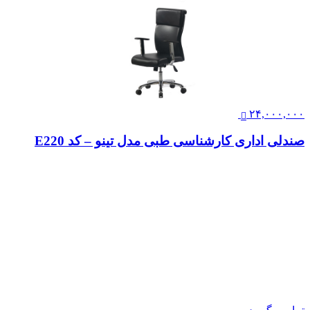
۹,۹۵۵,۰۰۰
صندلی کارشناسی لیو – X81gs