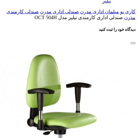
استفاده از یک لایه پلاستیک از جنس PU بر روی دسته به
منظور ایجاد راحتی بیشتر
قابلیت تنظیم ارتفاع دسته ها در پنج حالت مختلف به منظور
استفاده افراد با رنج قدی مختلف
نشیمن و پشتی ساخته شده از چوب نئوپان با روکش فوم
سرد قالبی با دانسیته بالا جهت افزایش راحتی
استفاده از پروفیل فولادی با آبکاری نیکل-کروم در ساخت
پنج پر به منظور افزایش زیبایی و استحکام محصول
استفاده از مکانیزم صفحه کلاچی با قابلیت حرکت مجزای
پشتی نسبت به نشیمن وقفل پشتی در زاویه دلخواه
مشخصات
بازگشت
سازنده
نیلپر
کاری نو
مبلمان اداری مدرن
صندلی اداری مدرن
صندلی کارمندی
مدرن
صندلی اداری کارمندی نیلپر مدل OCT 504H
دیدگاه خود را ثبت کنید