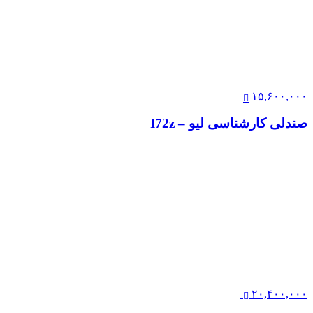
تماس بگیرید
صندلی کارمندی لیو – I62
۱۵,۶۰۰,۰۰۰