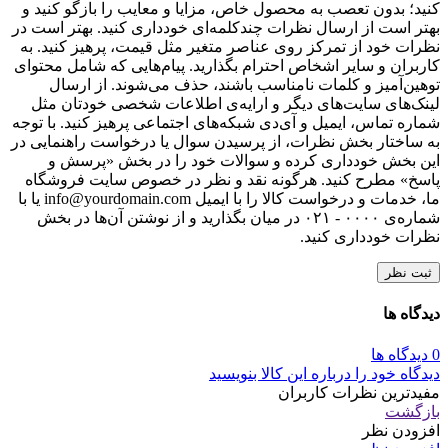
وب‌ سایت
با انتخاب دکمه "ثبت نظر" موافقت خود را با
قوانین انتشار محتوا
در
مبلمان اداری کاری نو اعلام می‌کنم.
دیگران را با نوشتن نظرات خود، برای انتخاب این
محصول راهنمایی کنید.
لطفا پیش از ارسال نظر، خلاصه قوانین زیر را مطالعه کنید: فارسی
بنویسید و از کیبورد فارسی استفاده کنید. بهتر است از فضای خالی
(Space) بیش‌از‌حدِ معمول، شکلک یا ایموجی استفاده نکنید و از
کشیدن حروف یا کلمات با صفحه‌کلید بپرهیزید. نظرات خود را
براساس تجربه و استفاده‌ی عملی و با دقت به نکات فنی ارسال
کنید؛ بدون تعصب به محصول خاص، مزایا و معایب را بازگو کنید و
بهتر است از ارسال نظرات چندکلمه‌‌ای خودداری کنید. بهتر است در
نظرات خود از تمرکز روی عناصر متغیر مثل قیمت، پرهیز کنید. به
کاربران و سایر اشخاص احترام بگذارید. پیام‌هایی که شامل محتوای
توهین‌آمیز و کلمات نامناسب باشند، حذف می‌شوند. از ارسال
لینک‌های سایت‌های دیگر و ارایه‌ی اطلاعات شخصی خودتان مثل
شماره تماس، ایمیل و آی‌دی شبکه‌های اجتماعی پرهیز کنید. با توجه
به ساختار بخش نظرات، از پرسیدن سوال یا درخواست راهنمایی در