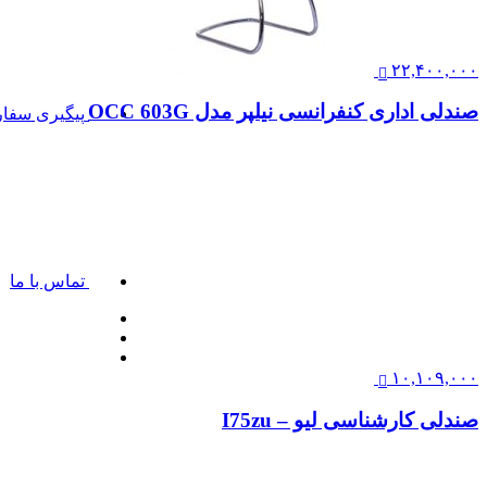
۴,۲۷۹,۰۰۰
صندلی کارشناسی لیو – I72pu
۲۲,۴۰۰,۰۰۰
صندلی اداری کنفرانسی نیلپر مدل OCC 603G