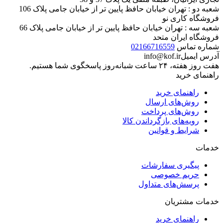
محصول مورد نظر خود را جستجو کنید.
برگشت به بالا
شعبه یک : تهران خیابان حافظ روبروی بازار موبایل ایران، مجتمع
تجاری ایرانیان، طبقه منفی یک پلاک 37 و 38
شعبه دو : تهران خیابان حافظ پایین تر از خیابان جامی پلاک 106
فروشگاه کاری نو
شعبه سه : تهران خیابان حافظ پایین تر از خیابان جامی پلاک 66
فروشگاه ایران متحد
شماره تماس
02166716559
آدرس ایمیل
info@kof.ir
هفت روز هفته، ۲۴ ساعت شبانه‌روز پاسخگوی شما هستیم.