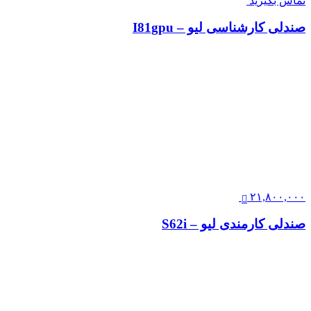
۲۴,۰۰۰,۰۰۰
صندلی اداری کارشناسی طبی مدل تینو – کد E220
تماس بگیرید
صندلی کارشناسی لیو – I81gpu