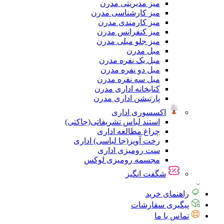
میز مدیریتی مدرن
میز کارشناسی مدرن
میز کارمندی مدرن
میز کنفرانس مدرن
میز جلو مبلی مدرن
مبل مدرن
مبل یک نفره مدرن
مبل دو نفره مدرن
مبل سه نفره مدرن
کتابخانه اداری مدرن
پارتیشن اداری مدرن
اکسسوری اداری
استند لباس تشریفاتی(جاکتی)
چراغ مطالعه اداری
رخت آویز(جا لباسی) اداری
ست رومیزی اداری
مجسمه رومیزی لوکس
شگفت انگیز
راهنمای خرید
پیگیری سفارشات
تماس با ما