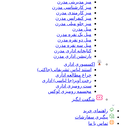
میز مدیریتی مدرن
میز کارشناسی مدرن
میز کارمندی مدرن
میز کنفرانس مدرن
میز جلو مبلی مدرن
مبل مدرن
مبل یک نفره مدرن
مبل دو نفره مدرن
مبل سه نفره مدرن
کتابخانه اداری مدرن
پارتیشن اداری مدرن
اکسسوری اداری
استند لباس تشریفاتی(جاکتی)
چراغ مطالعه اداری
رخت آویز(جا لباسی) اداری
ست رومیزی اداری
مجسمه رومیزی لوکس
شگفت انگیز
راهنمای خرید
پیگیری سفارشات
تماس با ما