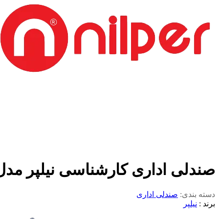
صندلی اداری کارشناسی نیلپر مدل CT740SM
دسته بندی:
صندلی اداری
برند :
نیلپر