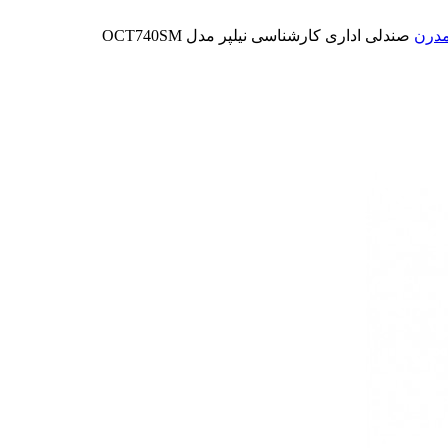
مدرن
صندلی اداری کارشناسی نیلپر مدل OCT740SM