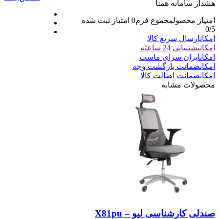
هشدار سامانه همتا
امتیاز محصول
مجموع فرم
0
امتیاز ثبت شده
0
/5
امکان
ارسال سریع کالا
امکان
پشتیبانی 24 ساعته
امکان
ایران سرای ماست
امکان
ضمانت بازگشت وجه
امکان
ضمانت اضالت کالا
محصولات مشابه
صندلی کارشناسی لیو – X81pu