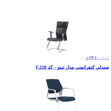
۲۳,۶۰۰,۰۰۰
صندلی کنفرانسی مدل تینو – کد C220