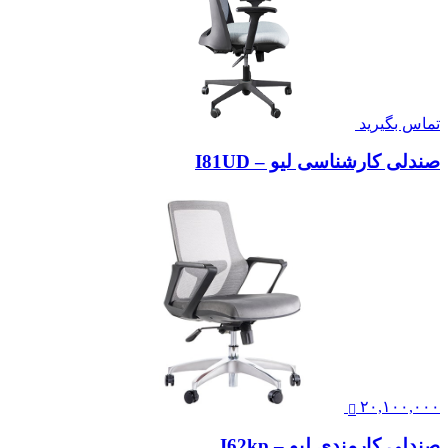
تماس بگیرید
صندلی کارشناسی لیو – I81UD
۲۰,۱۰۰,۰۰۰
صندلی کارمندی لیو – I62kp