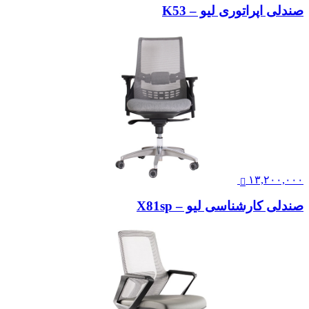
صندلی اپراتوری لیو – K53
۱۳,۲۰۰,۰۰۰
صندلی کارشناسی لیو – X81sp