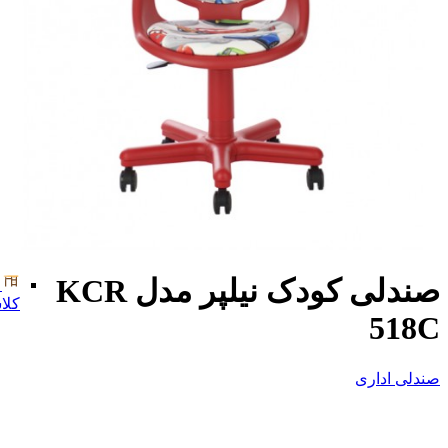
صندلی کودک نیلپر مدل KCR
کلا
518C
صندلی اداری