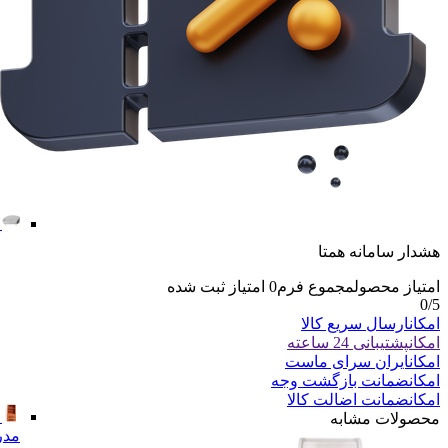
هشدار سامانه همتا
امتیاز محصول
مجموع فرم
0
امتیاز ثبت شده
0
/5
امکان
ارسال سریع کالا
امکان
پشتیبانی 24 ساعته
امکان
ایران سرای ماست
امکان
ضمانت بازگشت وجه
امکان
ضمانت اضالت کالا
محصولات مشابه
مدر