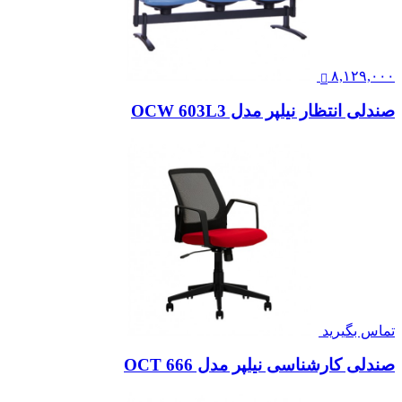
۸,۱۲۹,۰۰۰
صندلی انتظار نیلپر مدل OCW 603L3
تماس بگیرید
صندلی کارشناسی نیلپر مدل OCT 666