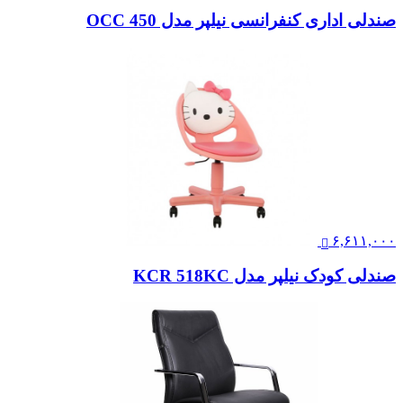
صندلی اداری کنفرانسی نیلپر مدل OCC 450
۶,۶۱۱,۰۰۰
صندلی کودک نیلپر مدل KCR 518KC