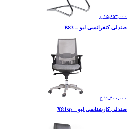
۱۵,۶۵۳,۰۰۰
صندلی کنفرانسی لیو – B83
۱۹,۴۰۰,۰۰۰
صندلی کارشناسی لیو – X81sp