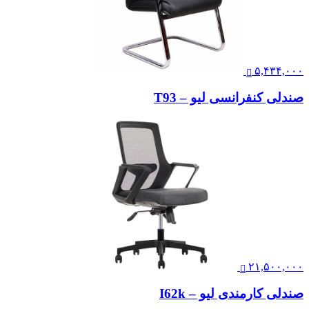
۵,۴۳۴,۰۰۰
صندلی کنفرانسی لیو – T93
۲۱,۵۰۰,۰۰۰
صندلی کارمندی لیو – I62k