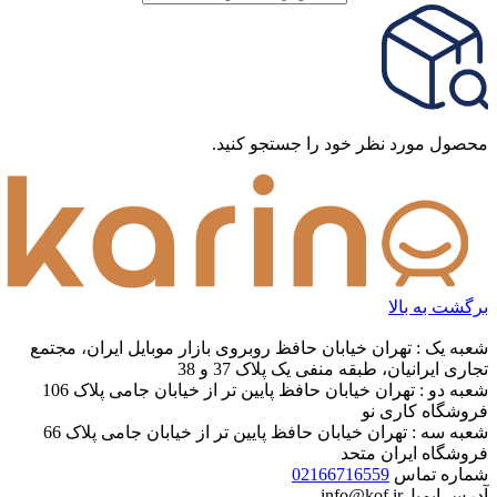
محصول مورد نظر خود را جستجو کنید.
برگشت به بالا
شعبه یک : تهران خیابان حافظ روبروی بازار موبایل ایران، مجتمع
تجاری ایرانیان، طبقه منفی یک پلاک 37 و 38
شعبه دو : تهران خیابان حافظ پایین تر از خیابان جامی پلاک 106
فروشگاه کاری نو
شعبه سه : تهران خیابان حافظ پایین تر از خیابان جامی پلاک 66
فروشگاه ایران متحد
شماره تماس
02166716559
آدرس ایمیل
info@kof.ir