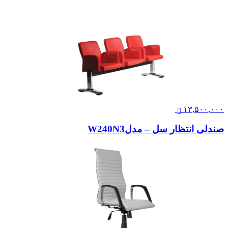
۱۳,۵۰۰,۰۰۰
صندلی انتظار سل – مدلW240N3