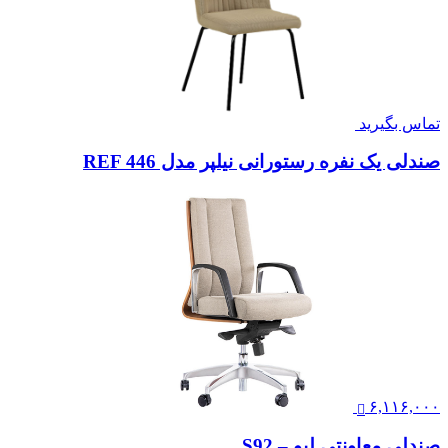
تماس بگیرید
صندلی یک نفره رستورانی نیلپر مدل REF 446
۶,۱۱۶,۰۰۰
صندلی معاونتی لیو – S92