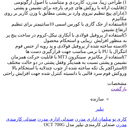
1) طراحی زیبا، مدرن، کاربردی و متناسب با اصول ارگونومی
2)قابلیت ارائه با روکش های چرم، پارچه برای نشیمن و پشتی
3)دارای پیچ تنظیم نیروی وارد بر پشتی مطابق با وزن کاربر بر روی
مکانیزم
4)استفاده از جک گازی با کورس اسمی 10سانتیمتر برای تنظیم
ارتفاع نشیمن
5)استفاده از پروفیل فولادی با آبکاری نیکل-کروم در ساخت پنج پر
به منظور افزایش زیبایی و استحکام محصول
6)دسته ساخته شده از پروفیل فولادی و پد رویه از جنس فوم
انتگرال یا PU با نرمی مناسب جهت قرارگیری دست ها
7)استفاده از مکانیزم سینکرون MT3 با قابلیت حرکت همزمان
نشیمن و پشتی نسبت به همدیگر وقفل پشتی در دو حالت مختلف
8)استراکچر یک تکه ساخته شده از چوب چندلایه با استحکام بالا
وروکش فوم سرد قالبی با دانسیته کنترل شده جهت افزایش راحتی
مشخصات
بازگشت
سازنده
نیلپر
کاری نو
مبلمان اداری مدرن
صندلی اداری مدرن
صندلی کارمندی
مدرن
صندلی کارمندی نیلپر مدل OCT 700G