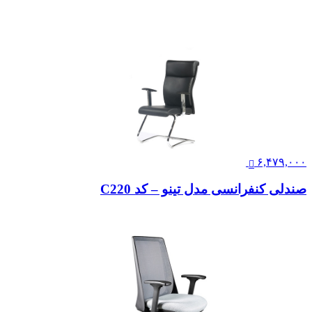
۶,۴۷۹,۰۰۰
صندلی کنفرانسی مدل تینو – کد C220