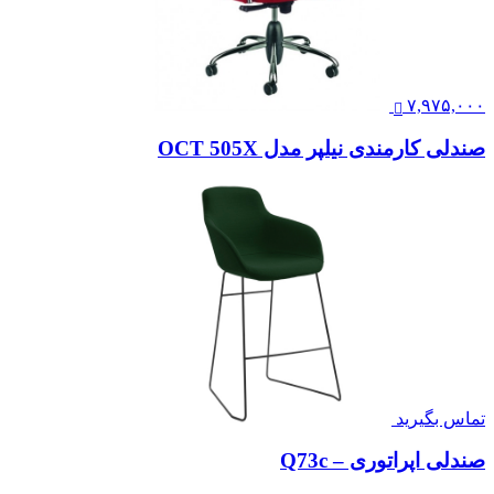
۷,۹۷۵,۰۰۰
صندلی کارمندی نیلپر مدل OCT 505X
تماس بگیرید
صندلی اپراتوری – Q73c