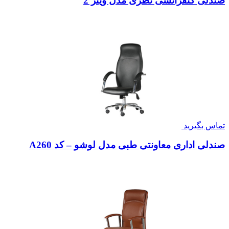
صندلی کنفرانسی نظری مدل وینر 2
تماس بگیرید
صندلی اداری معاونتی طبی مدل لوشو – کد A260