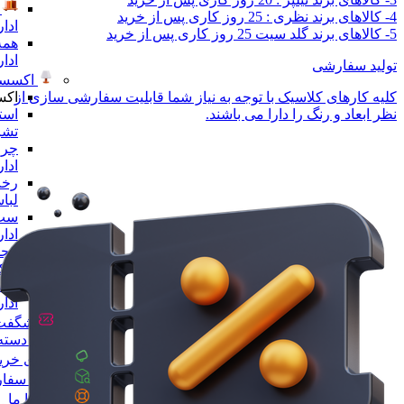
4- کالاهای برند نظری : 25 روز کاری پس از خرید
ادا
5- کالاهای برند گلد سیت 25 روز کاری پس از خرید
همه
ادا
تولید سفارشی
اکسسو
اکس
کلیه کارهای کلاسیک با توجه به نیاز شما قابلیت سفارشی سازی از
است
نظر ابعاد و رنگ را دارا می باشند.
تشر
چرا
ادا
رخت
لبا
ست 
ادا
مجس
لو
همه
ادا
شگفت 
همه دسته 
راهنمای خری
پیگیری سفا
تماس با ما