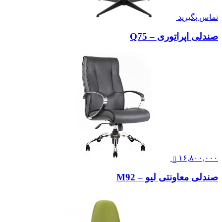
تماس بگیرید
صندلی اپراتوری – Q75
۱۶,۸۰۰,۰۰۰
صندلی معاونتی لیو – M92