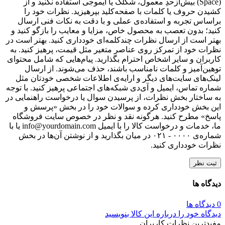
(Space) بیش‌از‌حدِ معمول، شکلک یا ایموجی استفاده نکنید و از
کشیدن حروف یا کلمات با صفحه‌کلید بپرهیزید. نظرات خود را
براساس تجربه و استفاده‌ی عملی و با دقت به نکات فنی ارسال
کنید؛ بدون تعصب به محصول خاص، مزایا و معایب را بازگو کنید و
بهتر است از ارسال نظرات چندکلمه‌‌ای خودداری کنید. بهتر است در
نظرات خود از تمرکز روی عناصر متغیر مثل قیمت، پرهیز کنید. به
کاربران و سایر اشخاص احترام بگذارید. پیام‌هایی که شامل محتوای
توهین‌آمیز و کلمات نامناسب باشند، حذف می‌شوند. از ارسال
لینک‌های سایت‌های دیگر و ارایه‌ی اطلاعات شخصی خودتان مثل
شماره تماس، ایمیل و آی‌دی شبکه‌های اجتماعی پرهیز کنید. با توجه
به ساختار بخش نظرات، از پرسیدن سوال یا درخواست راهنمایی در
این بخش خودداری کرده و سوالات خود را در بخش «پرسش و
پاسخ» مطرح کنید. هرگونه نقد و نظر در خصوص سایت فروشگاه
ما، خدمات و درخواست کالا را با ایمیل info@yourdomain.com یا با
شماره‌ی ۰۰۰۰ - ۰۲۱ در میان بگذارید و از نوشتن آن‌ها در بخش
نظرات خودداری کنید.
ثبت نظر
دیدگاه ها
0 دیدگاه ها
دیدگاه خود را درباره این کالا بنویسید
مفیدترین نظرات کاربران