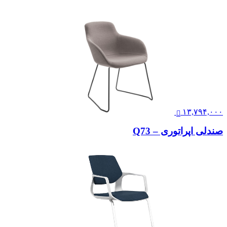
۱۳,۷۹۴,۰۰۰
صندلی اپراتوری – Q73