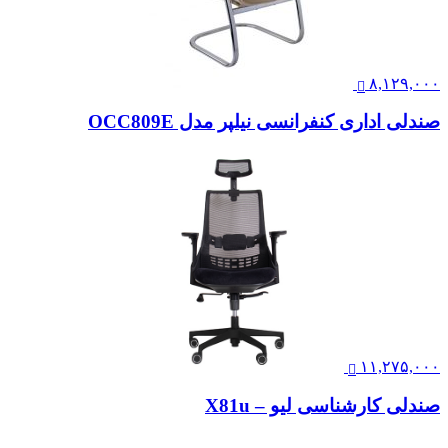
۸,۱۲۹,۰۰۰
صندلی اداری کنفرانسی نیلپر مدل OCC809E
۱۱,۲۷۵,۰۰۰
صندلی کارشناسی لیو – X81u