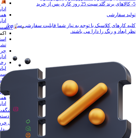
5- کالاهای برند گلد سیت 25 روز کاری پس از خرید
ادا
همه
تولید سفارشی
ادا
کلیه کارهای کلاسیک با توجه به نیاز شما قابلیت سفارشی سازی از
اکسسو
نظر ابعاد و رنگ را دارا می باشند.
اکس
است
تشر
چرا
ادا
رخت
لبا
ست 
ادا
مجس
لو
همه
ادا
شگفت 
همه دسته 
راهنمای خری
پیگیری سفا
تماس با ما