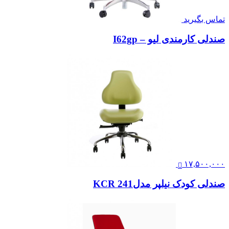
تماس بگیرید
صندلی کارمندی لیو – I62gp
۱۷,۵۰۰,۰۰۰
صندلی کودک نیلپر مدلKCR 241