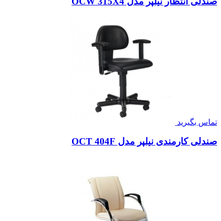
صندلی انتظار نیلپر مدل OCW 315X4
تماس بگیرید
صندلی کارمندی نیلپر مدل OCT 404F