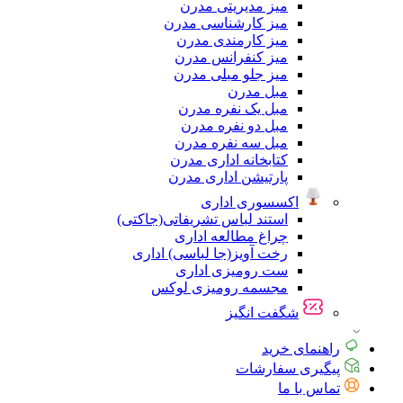
میز مدیریتی مدرن
میز کارشناسی مدرن
میز کارمندی مدرن
میز کنفرانس مدرن
میز جلو مبلی مدرن
مبل مدرن
مبل یک نفره مدرن
مبل دو نفره مدرن
مبل سه نفره مدرن
کتابخانه اداری مدرن
پارتیشن اداری مدرن
اکسسوری اداری
استند لباس تشریفاتی(جاکتی)
چراغ مطالعه اداری
رخت آویز(جا لباسی) اداری
ست رومیزی اداری
مجسمه رومیزی لوکس
شگفت انگیز
راهنمای خرید
پیگیری سفارشات
تماس با ما