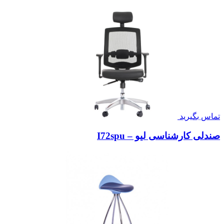
تماس بگیرید
صندلی کارشناسی لیو – I72spu