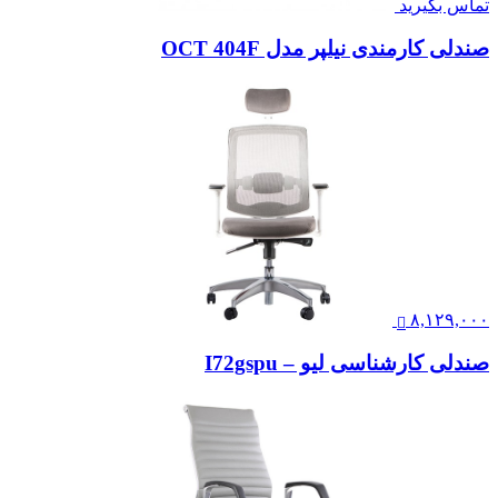
تماس بگیرید
صندلی کارمندی نیلپر مدل OCT 404F
۸,۱۲۹,۰۰۰
صندلی کارشناسی لیو – I72gspu