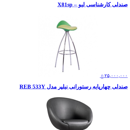
صندلی کارشناسی لیو – X81sp
۲۵,۰۰۰,۰۰۰
صندلی چهارپایه رستورانی نیلپر مدل REB 533Y