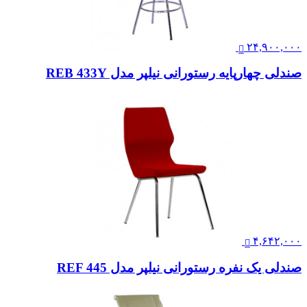
۲۴,۹۰۰,۰۰۰
صندلی چهارپایه رستورانی نیلپر مدل REB 433Y
۴,۶۴۲,۰۰۰
صندلی یک نفره رستورانی نیلپر مدل REF 445