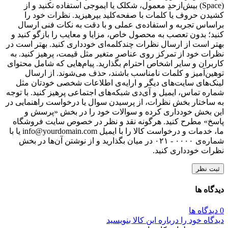
(Space) بیش‌از‌حدِ معمول، شکلک یا ایموجی استفاده نکنید و از
کشیدن حروف یا کلمات با صفحه‌کلید بپرهیزید. نظرات خود را
براساس تجربه و استفاده‌ی عملی و با دقت به نکات فنی ارسال
کنید؛ بدون تعصب به محصول خاص، مزایا و معایب را بازگو کنید و
بهتر است از ارسال نظرات چندکلمه‌‌ای خودداری کنید. بهتر است در
نظرات خود از تمرکز روی عناصر متغیر مثل قیمت، پرهیز کنید. به
کاربران و سایر اشخاص احترام بگذارید. پیام‌هایی که شامل محتوای
توهین‌آمیز و کلمات نامناسب باشند، حذف می‌شوند. از ارسال
لینک‌های سایت‌های دیگر و ارایه‌ی اطلاعات شخصی خودتان مثل
شماره تماس، ایمیل و آی‌دی شبکه‌های اجتماعی پرهیز کنید. با توجه
به ساختار بخش نظرات، از پرسیدن سوال یا درخواست راهنمایی در
این بخش خودداری کرده و سوالات خود را در بخش «پرسش و
پاسخ» مطرح کنید. هرگونه نقد و نظر در خصوص سایت فروشگاه
ما، خدمات و درخواست کالا را با ایمیل info@yourdomain.com یا با
شماره‌ی ۰۰۰۰ - ۰۲۱ در میان بگذارید و از نوشتن آن‌ها در بخش
نظرات خودداری کنید.
ثبت نظر
دیدگاه ها
0 دیدگاه ها
دیدگاه خود را درباره این کالا بنویسید