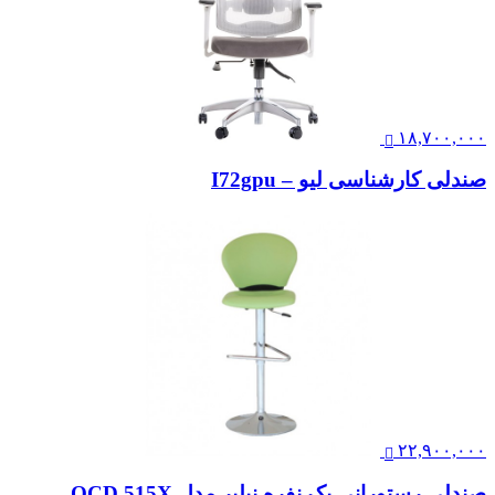
۱۸,۷۰۰,۰۰۰
صندلی کارشناسی لیو – I72gpu
۲۲,۹۰۰,۰۰۰
صندلی رستورانی یک نفره نیلپر مدل OCD 515X