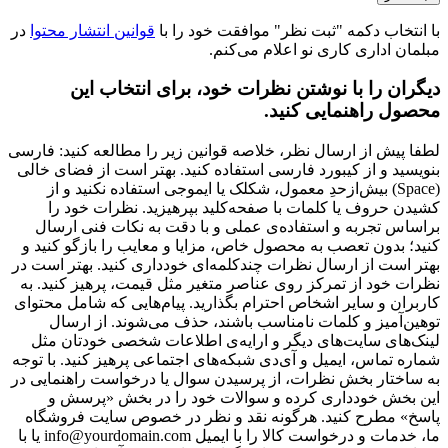
با انتخاب دکمه "ثبت نظر" موافقت خود را با
قوانین انتشار محتوا
در
مبلمان اداری کاری نو اعلام می‌کنم.
دیگران را با نوشتن نظرات خود، برای انتخاب این
محصول راهنمایی کنید.
لطفا پیش از ارسال نظر، خلاصه قوانین زیر را مطالعه کنید: فارسی
بنویسید و از کیبورد فارسی استفاده کنید. بهتر است از فضای خالی
(Space) بیش‌از‌حدِ معمول، شکلک یا ایموجی استفاده نکنید و از
کشیدن حروف یا کلمات با صفحه‌کلید بپرهیزید. نظرات خود را
براساس تجربه و استفاده‌ی عملی و با دقت به نکات فنی ارسال
کنید؛ بدون تعصب به محصول خاص، مزایا و معایب را بازگو کنید و
بهتر است از ارسال نظرات چندکلمه‌‌ای خودداری کنید. بهتر است در
نظرات خود از تمرکز روی عناصر متغیر مثل قیمت، پرهیز کنید. به
کاربران و سایر اشخاص احترام بگذارید. پیام‌هایی که شامل محتوای
توهین‌آمیز و کلمات نامناسب باشند، حذف می‌شوند. از ارسال
لینک‌های سایت‌های دیگر و ارایه‌ی اطلاعات شخصی خودتان مثل
شماره تماس، ایمیل و آی‌دی شبکه‌های اجتماعی پرهیز کنید. با توجه
به ساختار بخش نظرات، از پرسیدن سوال یا درخواست راهنمایی در
این بخش خودداری کرده و سوالات خود را در بخش «پرسش و
پاسخ» مطرح کنید. هرگونه نقد و نظر در خصوص سایت فروشگاه
ما، خدمات و درخواست کالا را با ایمیل info@yourdomain.com یا با