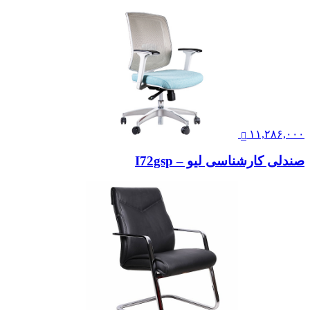
۱۱,۲۸۶,۰۰۰
صندلی کارشناسی لیو – I72gsp