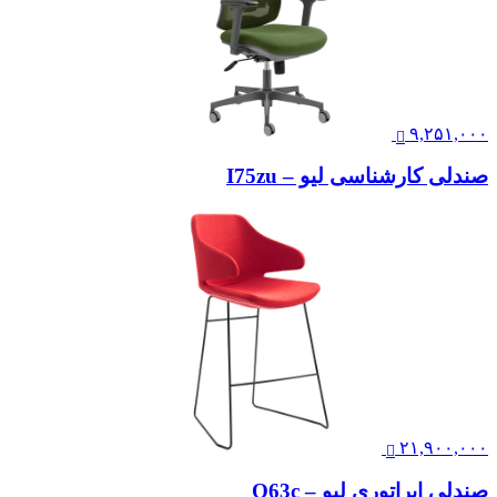
۹,۲۵۱,۰۰۰
صندلی کارشناسی لیو – I75zu
۲۱,۹۰۰,۰۰۰
صندلی اپراتوری لیو – Q63c