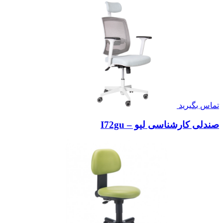
تماس بگیرید
صندلی کارشناسی لیو – I72gu