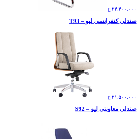
۲۴,۴۰۰,۰۰۰
صندلی کنفرانسی لیو – T93
۲۱,۵۰۰,۰۰۰
صندلی معاونتی لیو – S92