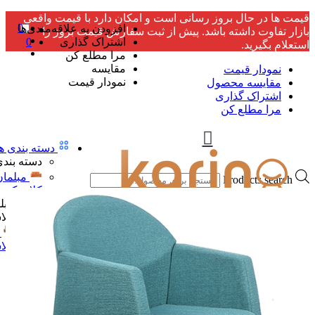
قیمت ها در حال بروز رسانی است و امکان دارد با قیمت واقعی
0
افزودن به علاقه‌مندی‌ها
بازار تفاوت داشته باشد. پیش از ثبت سفارش قیمت بروز را
اشتراک گذاری
0
استعلام بگیرید.
مرا مطلع کن
مقایسه
نمودار قیمت
نمودار قیمت
مقایسه محصول
اشتراک گذاری
مرا مطلع کن
دسته بندی ها
دسته بندی
مبلمان
Products search
کلاسیک
مبل
کلا
کلا