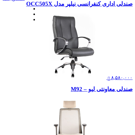
صندلی اداری کنفرانسی نیلپر مدل OCC505X
۸,۵۸۰,۰۰۰
صندلی معاونتی لیو – M92