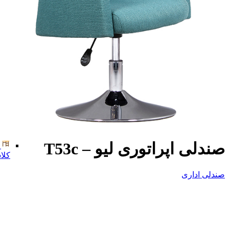
صندلی اپراتوری لیو – T53c
کلا
صندلی اداری