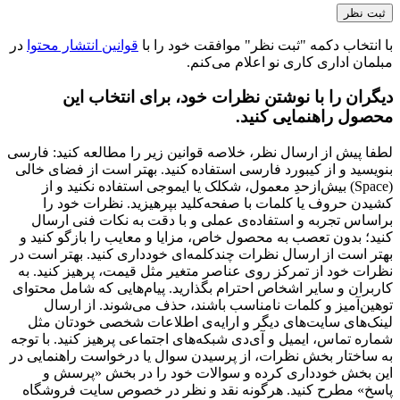
با انتخاب دکمه "ثبت نظر" موافقت خود را با
قوانین انتشار محتوا
در
مبلمان اداری کاری نو اعلام می‌کنم.
دیگران را با نوشتن نظرات خود، برای انتخاب این
محصول راهنمایی کنید.
لطفا پیش از ارسال نظر، خلاصه قوانین زیر را مطالعه کنید: فارسی
بنویسید و از کیبورد فارسی استفاده کنید. بهتر است از فضای خالی
(Space) بیش‌از‌حدِ معمول، شکلک یا ایموجی استفاده نکنید و از
کشیدن حروف یا کلمات با صفحه‌کلید بپرهیزید. نظرات خود را
براساس تجربه و استفاده‌ی عملی و با دقت به نکات فنی ارسال
کنید؛ بدون تعصب به محصول خاص، مزایا و معایب را بازگو کنید و
بهتر است از ارسال نظرات چندکلمه‌‌ای خودداری کنید. بهتر است در
نظرات خود از تمرکز روی عناصر متغیر مثل قیمت، پرهیز کنید. به
کاربران و سایر اشخاص احترام بگذارید. پیام‌هایی که شامل محتوای
توهین‌آمیز و کلمات نامناسب باشند، حذف می‌شوند. از ارسال
لینک‌های سایت‌های دیگر و ارایه‌ی اطلاعات شخصی خودتان مثل
شماره تماس، ایمیل و آی‌دی شبکه‌های اجتماعی پرهیز کنید. با توجه
به ساختار بخش نظرات، از پرسیدن سوال یا درخواست راهنمایی در
این بخش خودداری کرده و سوالات خود را در بخش «پرسش و
پاسخ» مطرح کنید. هرگونه نقد و نظر در خصوص سایت فروشگاه