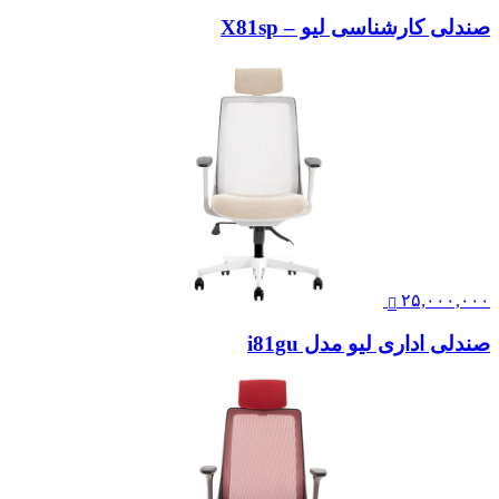
صندلی کارشناسی لیو – X81sp
۲۵,۰۰۰,۰۰۰
صندلی اداری لیو مدل i81gu