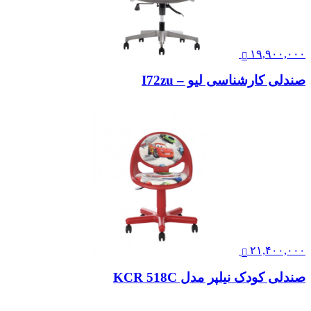
۱۹,۹۰۰,۰۰۰
صندلی کارشناسی لیو – I72zu
۲۱,۴۰۰,۰۰۰
صندلی کودک نیلپر مدل KCR 518C