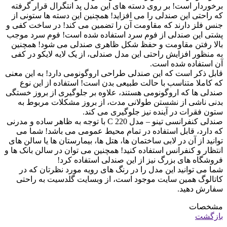
برخوردار است! بر روی دسته های این مدل پد انتگرال قرار گرفته
که راحتی این صندلی را می افزاید! همچنین این دسته ها ستونی از
جنس فلز دارند که مقاومت آن را تضمین می کند! در ساخت کفی و
پشتی این صندلی از فوم سرد استفاده شده است! فوم سرد موجب
بالا رفتن مقاومت و حفظ شکل ظاهری صندلی می شود! همچنین
به منظور افزایش راحتی این مدل صندلی، از یک لایه لایکو در کفی
آن استفاده شده است.
قابل ذکر است که این صندلی طراحی اروگونومی دارد! به این معنی
که کاملا متناسب با حالت طبیعی بدن است! استفاده از این نوع
صندلی ها که اروگونومی هستند، علاوه بر جلوگیری از بروز خستگی
بدنی ناشی از نشستن طولانی مدت، از بروز مشکلات مربوط به
ستون فقرات در آینده نیز جلوگیری می کند.
صندلی کنفرانسی تینو – مدل C 220 با توجه به ظاهر ساده و مدرنی
که دارد، قابل استفاده در تمام محیط عمومی می باشد! شما می
توانید از آن در لابی ساختمان ها، هتل ها، بیمارستان ها یا سالن های
انتظار و کنفرانس استفاده کنید! همچنین می توان در سالن بانک ها و
فروشگاه های بزرگ نیز از این صندلی استفاده کرد!
شما می توانید این مدل را در رنگ های رویه مورد نظرتان که در
کاتالوگ همین سایت موجود است، از وبسایت گلدسیت به راحتی
سفارش دهید.
مشخصات
بازگشت