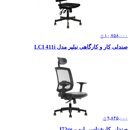
۱۰,۷۵۸,۰۰۰
صندلی کار و کارگاهی نیلپر مدل LCI 411i
۹,۸۴۵,۰۰۰
صندلی کارشناسی لیو – I72su