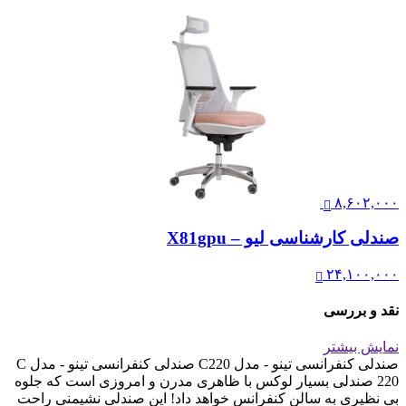
۸,۶۰۲,۰۰۰
صندلی کارشناسی لیو – X81gpu
۲۴,۱۰۰,۰۰۰
نقد و بررسی
نمایش بیشتر
صندلی کنفرانسی تینو - مدل C220 صندلی کنفرانسی تینو - مدل C
220 صندلی بسیار لوکس با ظاهری مدرن و امروزی است که جلوه
بی نظیری به سالن کنفرانس خواهد داد! این صندلی نشیمنی راحت