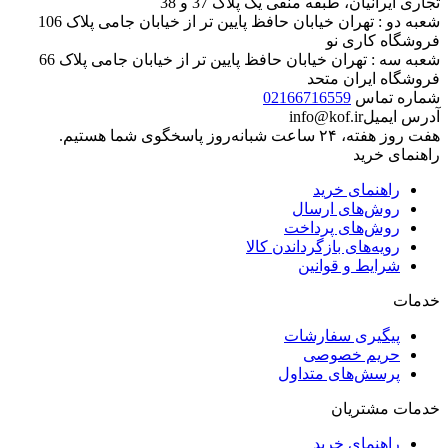
تجاری ایرانیان، طبقه منفی یک پلاک 37 و 38
شعبه دو : تهران خیابان حافظ پایین تر از خیابان جامی پلاک 106
فروشگاه کاری نو
شعبه سه : تهران خیابان حافظ پایین تر از خیابان جامی پلاک 66
فروشگاه ایران متحد
شماره تماس
02166716559
آدرس ایمیل
info@kof.ir
هفت روز هفته، ۲۴ ساعت شبانه‌روز پاسخگوی شما هستیم.
راهنمای خرید
راهنمای خرید
روش‌های ارسال
روش‌های پرداخت
رویه‌های بازگرداندن کالا
شرایط و قوانین
خدمات
پیگیری سفارشات
حریم خصوصی
پرسش‌های متداول
خدمات مشتریان
راهنمای خرید