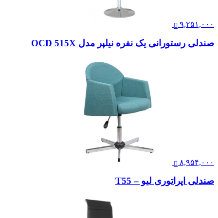
۹,۲۵۱,۰۰۰
صندلی رستورانی یک نفره نیلپر مدل OCD 515X
۸,۹۵۴,۰۰۰
صندلی اپراتوری لیو – T55