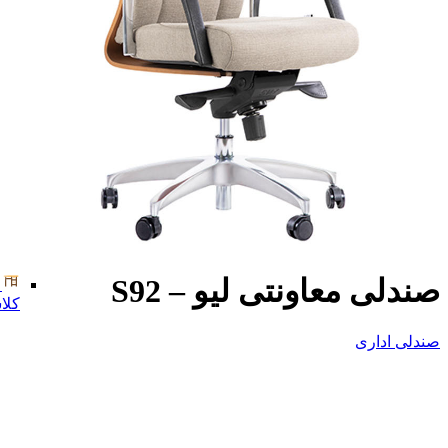
صندلی معاونتی لیو – S92
کلا
صندلی اداری