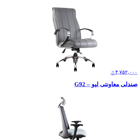
۴,۷۵۲,۰۰۰
صندلی معاونتی لیو – G92