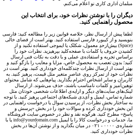
مبلمان اداری کاری نو اعلام می‌کنم.
دیگران را با نوشتن نظرات خود، برای انتخاب این
محصول راهنمایی کنید.
لطفا پیش از ارسال نظر، خلاصه قوانین زیر را مطالعه کنید: فارسی
بنویسید و از کیبورد فارسی استفاده کنید. بهتر است از فضای خالی
(Space) بیش‌از‌حدِ معمول، شکلک یا ایموجی استفاده نکنید و از
کشیدن حروف یا کلمات با صفحه‌کلید بپرهیزید. نظرات خود را
براساس تجربه و استفاده‌ی عملی و با دقت به نکات فنی ارسال
کنید؛ بدون تعصب به محصول خاص، مزایا و معایب را بازگو کنید و
بهتر است از ارسال نظرات چندکلمه‌‌ای خودداری کنید. بهتر است در
نظرات خود از تمرکز روی عناصر متغیر مثل قیمت، پرهیز کنید. به
کاربران و سایر اشخاص احترام بگذارید. پیام‌هایی که شامل محتوای
توهین‌آمیز و کلمات نامناسب باشند، حذف می‌شوند. از ارسال
لینک‌های سایت‌های دیگر و ارایه‌ی اطلاعات شخصی خودتان مثل
شماره تماس، ایمیل و آی‌دی شبکه‌های اجتماعی پرهیز کنید. با توجه
به ساختار بخش نظرات، از پرسیدن سوال یا درخواست راهنمایی در
این بخش خودداری کرده و سوالات خود را در بخش «پرسش و
پاسخ» مطرح کنید. هرگونه نقد و نظر در خصوص سایت فروشگاه
ما، خدمات و درخواست کالا را با ایمیل info@yourdomain.com یا با
شماره‌ی ۰۰۰۰ - ۰۲۱ در میان بگذارید و از نوشتن آن‌ها در بخش
نظرات خودداری کنید.