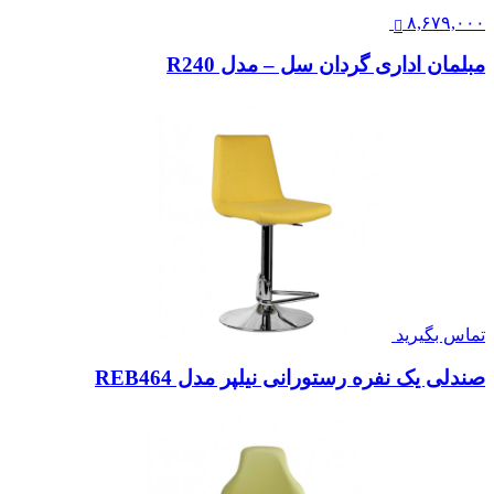
۸,۶۷۹,۰۰۰
مبلمان اداری گردان سل – مدل R240
تماس بگیرید
صندلی یک نفره رستورانی نیلپر مدل REB464