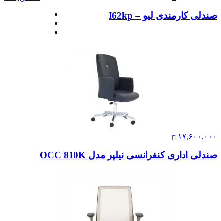
صندلی کارمندی لیو – I62kp
۱۷,۶۰۰,۰۰۰
صندلی اداری کنفرانسی نیلپر مدل OCC 810K