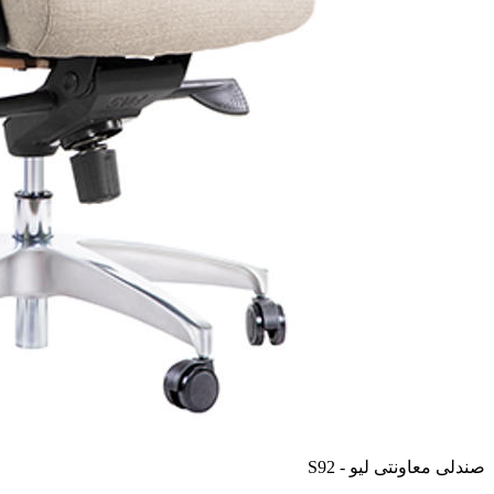
صندلی معاونتی لیو - S92