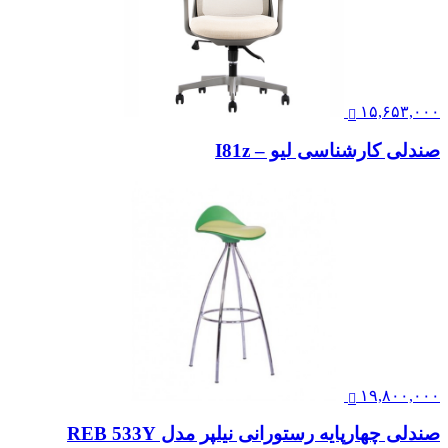
۱۵,۶۵۳,۰۰۰
صندلی کارشناسی لیو – I81z
۱۹,۸۰۰,۰۰۰
صندلی چهارپایه رستورانی نیلپر مدل REB 533Y