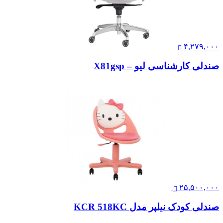
۴,۲۷۹,۰۰۰
صندلی کارشناسی لیو – X81gsp
۲۵,۵۰۰,۰۰۰
صندلی کودک نیلپر مدل KCR 518KC