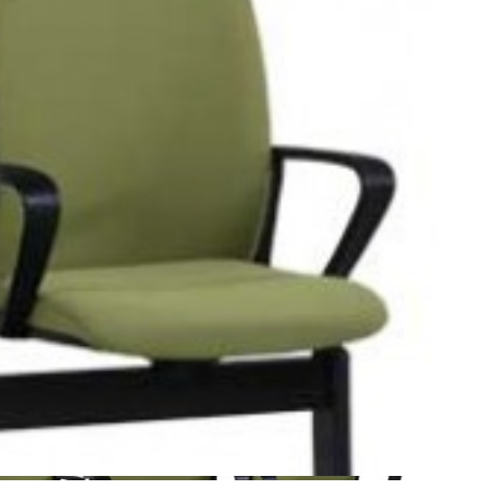
کاری نو
مبلمان اداری مدرن
صندلی اداری مدرن
صندلی انتظار
صندلی ا
0 دیدگاه
OCW-740N3
افزودن به علاقه‌مندی‌ها
اشتراک گذاری
مرا مطلع کن
مقایسه
نمودار قیمت