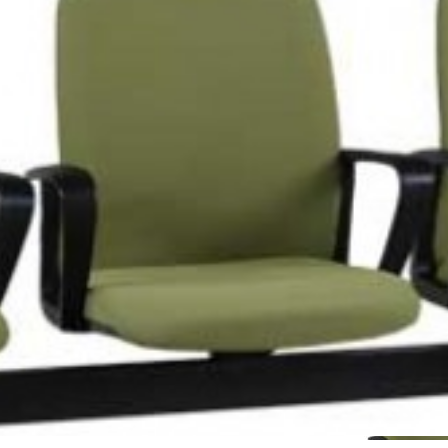
نتظار نیلپر مدل OCW 740N3