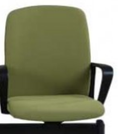
آیا قیمت مناسب‌تری سراغ دارید؟
بله
|
خیر
بازخورد درباره این کالا
صندلی انتظار نیلپر مدل OCW 740N3
دسته بندی:
صندلی اداری