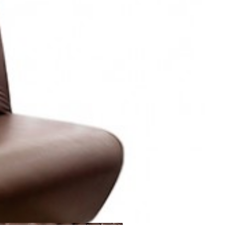
کاری نو
مبلمان رستورانی
مبل دو نفره رستورانی نیلپر مدل RES 737C
0 دیدگاه
RES-737C
افزودن به علاقه‌مندی‌ها
اشتراک گذاری
مرا مطلع کن
مقایسه
نمودار قیمت