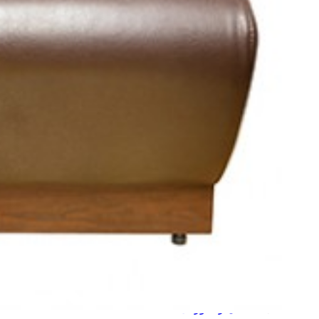
مبل دو نفره رستورانی نیلپر مدل RES 737C
دسته بندی:
مبلمان رستورانی