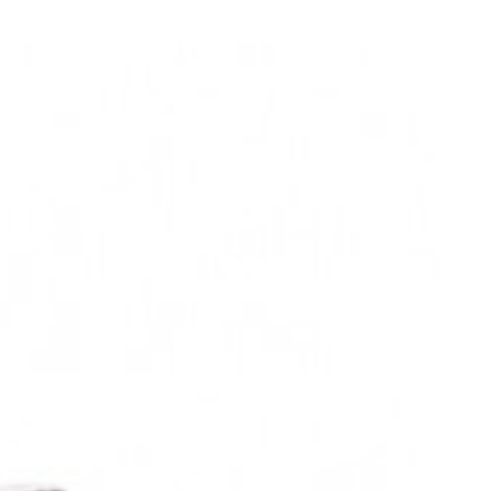
برند :
نیلپر