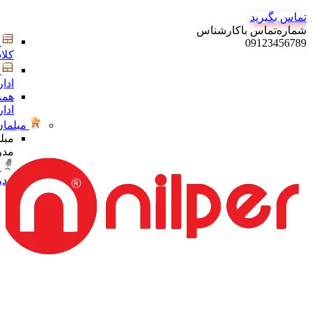
تماس بگیرید
شماره‌تماس‌ با‌کارشناس
09123456789
کلا
ادا
همه
ادا
مبلمان
مبل
مدر
مدر