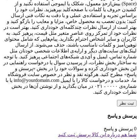
(Space) بیش‌از‌حدِ معمول، شکلک یا ایموجی استفاده نکنید و از
کشیدن حروف یا کلمات با صفحه‌کلید بپرهیزید. نظرات خود را
براساس تجربه و استفاده‌ی عملی و با دقت به نکات فنی ارسال
کنید؛ بدون تعصب به محصول خاص، مزایا و معایب را بازگو کنید و
بهتر است از ارسال نظرات چندکلمه‌‌ای خودداری کنید. بهتر است در
نظرات خود از تمرکز روی عناصر متغیر مثل قیمت، پرهیز کنید. به
کاربران و سایر اشخاص احترام بگذارید. پیام‌هایی که شامل محتوای
توهین‌آمیز و کلمات نامناسب باشند، حذف می‌شوند. از ارسال
لینک‌های سایت‌های دیگر و ارایه‌ی اطلاعات شخصی خودتان مثل
شماره تماس، ایمیل و آی‌دی شبکه‌های اجتماعی پرهیز کنید. با توجه
به ساختار بخش نظرات، از پرسیدن سوال یا درخواست راهنمایی در
این بخش خودداری کرده و سوالات خود را در بخش «پرسش و
پاسخ» مطرح کنید. هرگونه نقد و نظر در خصوص سایت فروشگاه
ما، خدمات و درخواست کالا را با ایمیل info@yourdomain.com یا با
شماره‌ی ۰۰۰۰ - ۰۲۱ در میان بگذارید و از نوشتن آن‌ها در بخش
نظرات خودداری کنید.
ثبت نظر
پرسش و پاسخ
0 پرسش و پاسخ
شما هم درباره این کالا پرسش ثبت کنید