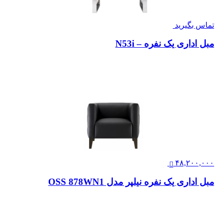
تماس بگیرید
مبل اداری یک نفره – N53i
۴۸,۲۰۰,۰۰۰
مبل اداری یک نفره نیلپر مدل OSS 878WN1