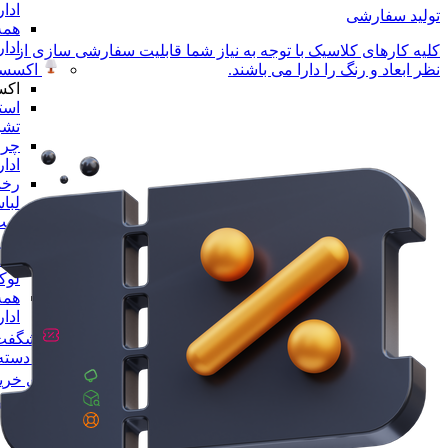
ادا
تولید سفارشی
همه
ادا
کلیه کارهای کلاسیک با توجه به نیاز شما قابلیت سفارشی سازی از
اکسسو
نظر ابعاد و رنگ را دارا می باشند.
اکس
است
تشر
چرا
ادا
رخت
لبا
ست 
ادا
مجس
لو
همه
ادا
شگفت 
همه دسته 
راهنمای خری
پیگیری سفا
تماس با ما