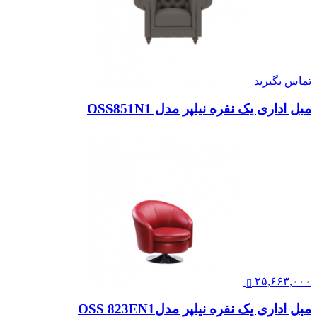
تماس بگیرید
مبل اداری یک نفره نیلپر مدل OSS851N1
۲۵,۶۶۳,۰۰۰
مبل اداری یک نفره نیلپر مدلOSS 823EN1