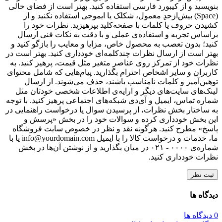
بنویسید و از کیبورد فارسی استفاده کنید. بهتر است از فضای خالی
(Space) بیش‌از‌حدِ معمول، شکلک یا ایموجی استفاده نکنید و از
کشیدن حروف یا کلمات با صفحه‌کلید بپرهیزید. نظرات خود را
براساس تجربه و استفاده‌ی عملی و با دقت به نکات فنی ارسال
کنید؛ بدون تعصب به محصول خاص، مزایا و معایب را بازگو کنید و
بهتر است از ارسال نظرات چندکلمه‌‌ای خودداری کنید. بهتر است در
نظرات خود از تمرکز روی عناصر متغیر مثل قیمت، پرهیز کنید. به
کاربران و سایر اشخاص احترام بگذارید. پیام‌هایی که شامل محتوای
توهین‌آمیز و کلمات نامناسب باشند، حذف می‌شوند. از ارسال
لینک‌های سایت‌های دیگر و ارایه‌ی اطلاعات شخصی خودتان مثل
شماره تماس، ایمیل و آی‌دی شبکه‌های اجتماعی پرهیز کنید. با توجه
به ساختار بخش نظرات، از پرسیدن سوال یا درخواست راهنمایی در
این بخش خودداری کرده و سوالات خود را در بخش «پرسش و
پاسخ» مطرح کنید. هرگونه نقد و نظر در خصوص سایت فروشگاه
ما، خدمات و درخواست کالا را با ایمیل info@yourdomain.com یا با
شماره‌ی ۰۰۰۰ - ۰۲۱ در میان بگذارید و از نوشتن آن‌ها در بخش
نظرات خودداری کنید.
ثبت نظر
دیدگاه ها
0 دیدگاه ها