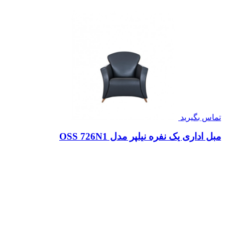
تماس بگیرید
مبل اداری یک نفره نیلپر مدل OSS 726N1