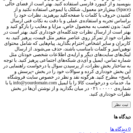
بنویسید و از کیبورد فارسی استفاده کنید. بهتر است از فضای خالی
(Space) بیش‌از‌حدِ معمول، شکلک یا ایموجی استفاده نکنید و از
کشیدن حروف یا کلمات با صفحه‌کلید بپرهیزید. نظرات خود را
براساس تجربه و استفاده‌ی عملی و با دقت به نکات فنی ارسال
کنید؛ بدون تعصب به محصول خاص، مزایا و معایب را بازگو کنید و
بهتر است از ارسال نظرات چندکلمه‌‌ای خودداری کنید. بهتر است در
نظرات خود از تمرکز روی عناصر متغیر مثل قیمت، پرهیز کنید. به
کاربران و سایر اشخاص احترام بگذارید. پیام‌هایی که شامل محتوای
توهین‌آمیز و کلمات نامناسب باشند، حذف می‌شوند. از ارسال
لینک‌های سایت‌های دیگر و ارایه‌ی اطلاعات شخصی خودتان مثل
شماره تماس، ایمیل و آی‌دی شبکه‌های اجتماعی پرهیز کنید. با توجه
به ساختار بخش نظرات، از پرسیدن سوال یا درخواست راهنمایی در
این بخش خودداری کرده و سوالات خود را در بخش «پرسش و
پاسخ» مطرح کنید. هرگونه نقد و نظر در خصوص سایت فروشگاه
ما، خدمات و درخواست کالا را با ایمیل info@yourdomain.com یا با
شماره‌ی ۰۰۰۰ - ۰۲۱ در میان بگذارید و از نوشتن آن‌ها در بخش
نظرات خودداری کنید.
ثبت نظر
دیدگاه ها
0 دیدگاه ها