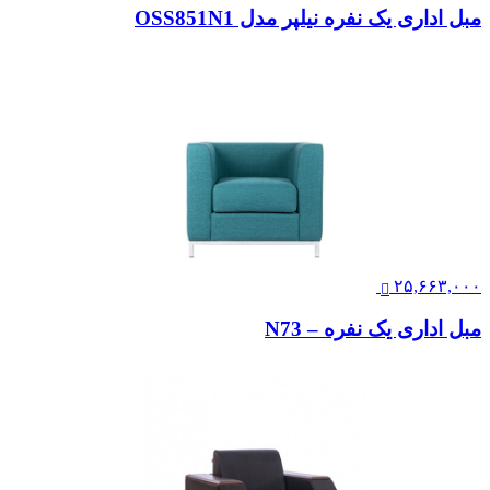
مبل اداری یک نفره نیلپر مدل OSS851N1
۲۵,۶۶۳,۰۰۰
مبل اداری یک نفره – N73