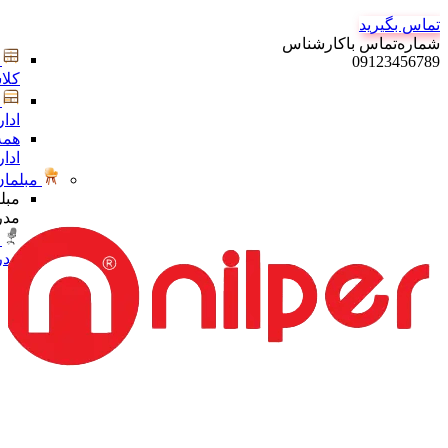
تماس بگیرید
شماره‌تماس‌ با‌کارشناس
09123456789
کلا
ادا
همه
ادا
مبلمان
مبل
مدر
مدر