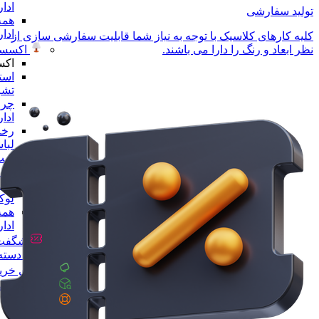
ادا
تولید سفارشی
همه
ادا
کلیه کارهای کلاسیک با توجه به نیاز شما قابلیت سفارشی سازی از
اکسسو
نظر ابعاد و رنگ را دارا می باشند.
اکس
است
تشر
چرا
ادا
رخت
لبا
ست 
ادا
مجس
لو
همه
ادا
شگفت 
همه دسته 
راهنمای خری
پیگیری سفا
تماس با ما