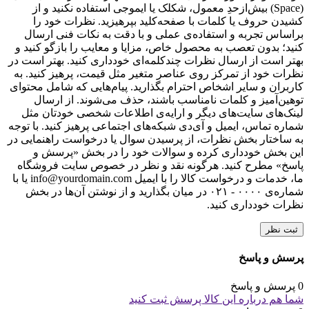
(Space) بیش‌از‌حدِ معمول، شکلک یا ایموجی استفاده نکنید و از
کشیدن حروف یا کلمات با صفحه‌کلید بپرهیزید. نظرات خود را
براساس تجربه و استفاده‌ی عملی و با دقت به نکات فنی ارسال
کنید؛ بدون تعصب به محصول خاص، مزایا و معایب را بازگو کنید و
بهتر است از ارسال نظرات چندکلمه‌‌ای خودداری کنید. بهتر است در
نظرات خود از تمرکز روی عناصر متغیر مثل قیمت، پرهیز کنید. به
کاربران و سایر اشخاص احترام بگذارید. پیام‌هایی که شامل محتوای
توهین‌آمیز و کلمات نامناسب باشند، حذف می‌شوند. از ارسال
لینک‌های سایت‌های دیگر و ارایه‌ی اطلاعات شخصی خودتان مثل
شماره تماس، ایمیل و آی‌دی شبکه‌های اجتماعی پرهیز کنید. با توجه
به ساختار بخش نظرات، از پرسیدن سوال یا درخواست راهنمایی در
این بخش خودداری کرده و سوالات خود را در بخش «پرسش و
پاسخ» مطرح کنید. هرگونه نقد و نظر در خصوص سایت فروشگاه
ما، خدمات و درخواست کالا را با ایمیل info@yourdomain.com یا با
شماره‌ی ۰۰۰۰ - ۰۲۱ در میان بگذارید و از نوشتن آن‌ها در بخش
نظرات خودداری کنید.
ثبت نظر
پرسش و پاسخ
0 پرسش و پاسخ
شما هم درباره این کالا پرسش ثبت کنید