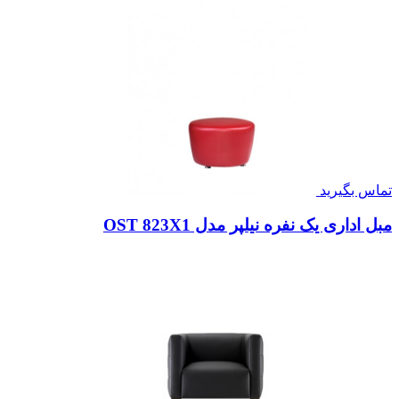
تماس بگیرید
مبل اداری یک نفره نیلپر مدل OST 823X1