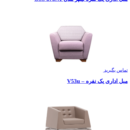
تماس بگیرید
مبل اداری یک نفره – V53u