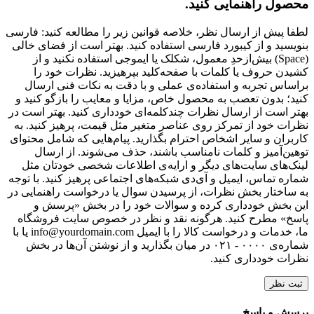
محصول راهنمایی کنید.
لطفا پیش از ارسال نظر، خلاصه قوانین زیر را مطالعه کنید: فارسی
بنویسید و از کیبورد فارسی استفاده کنید. بهتر است از فضای خالی
(Space) بیش‌از‌حدِ معمول، شکلک یا ایموجی استفاده نکنید و از
کشیدن حروف یا کلمات با صفحه‌کلید بپرهیزید. نظرات خود را
براساس تجربه و استفاده‌ی عملی و با دقت به نکات فنی ارسال
کنید؛ بدون تعصب به محصول خاص، مزایا و معایب را بازگو کنید و
بهتر است از ارسال نظرات چندکلمه‌‌ای خودداری کنید. بهتر است در
نظرات خود از تمرکز روی عناصر متغیر مثل قیمت، پرهیز کنید. به
کاربران و سایر اشخاص احترام بگذارید. پیام‌هایی که شامل محتوای
توهین‌آمیز و کلمات نامناسب باشند، حذف می‌شوند. از ارسال
لینک‌های سایت‌های دیگر و ارایه‌ی اطلاعات شخصی خودتان مثل
شماره تماس، ایمیل و آی‌دی شبکه‌های اجتماعی پرهیز کنید. با توجه
به ساختار بخش نظرات، از پرسیدن سوال یا درخواست راهنمایی در
این بخش خودداری کرده و سوالات خود را در بخش «پرسش و
پاسخ» مطرح کنید. هرگونه نقد و نظر در خصوص سایت فروشگاه
ما، خدمات و درخواست کالا را با ایمیل info@yourdomain.com یا با
شماره‌ی ۰۰۰۰ - ۰۲۱ در میان بگذارید و از نوشتن آن‌ها در بخش
نظرات خودداری کنید.
ثبت نظر
پرسش و پاسخ