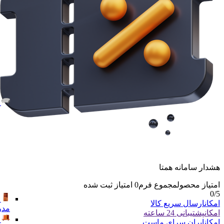
هشدار سامانه همتا
امتیاز محصول
مجموع فرم
0
امتیاز ثبت شده
0
/5
امکان
ارسال سریع کالا
مدر
امکان
پشتیبانی 24 ساعته
امکان
ایران سرای ماست