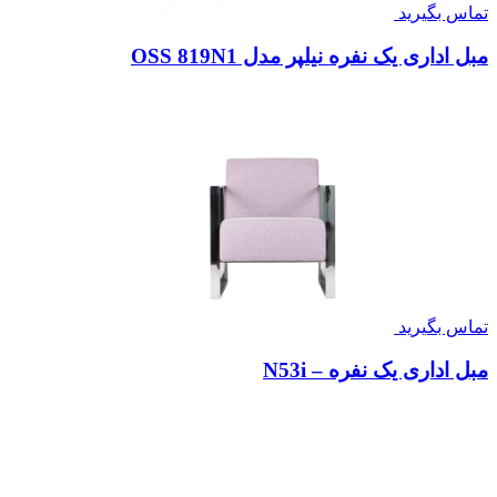
تماس بگیرید
مبل اداری یک نفره نیلپر مدل OSS 819N1
تماس بگیرید
مبل اداری یک نفره – N53i