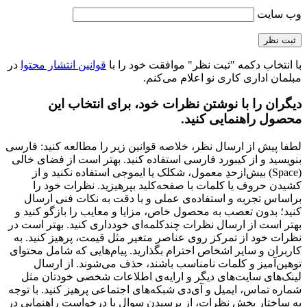
وب‌ سایت
با انتخاب دکمه "ثبت نظر" موافقت خود را با
قوانین انتشار محتوا
در
مبلمان اداری کاری نو اعلام می‌کنم.
دیگران را با نوشتن نظرات خود، برای انتخاب این
محصول راهنمایی کنید.
لطفا پیش از ارسال نظر، خلاصه قوانین زیر را مطالعه کنید: فارسی
بنویسید و از کیبورد فارسی استفاده کنید. بهتر است از فضای خالی
(Space) بیش‌از‌حدِ معمول، شکلک یا ایموجی استفاده نکنید و از
کشیدن حروف یا کلمات با صفحه‌کلید بپرهیزید. نظرات خود را
براساس تجربه و استفاده‌ی عملی و با دقت به نکات فنی ارسال
کنید؛ بدون تعصب به محصول خاص، مزایا و معایب را بازگو کنید و
بهتر است از ارسال نظرات چندکلمه‌‌ای خودداری کنید. بهتر است در
نظرات خود از تمرکز روی عناصر متغیر مثل قیمت، پرهیز کنید. به
کاربران و سایر اشخاص احترام بگذارید. پیام‌هایی که شامل محتوای
توهین‌آمیز و کلمات نامناسب باشند، حذف می‌شوند. از ارسال
لینک‌های سایت‌های دیگر و ارایه‌ی اطلاعات شخصی خودتان مثل
شماره تماس، ایمیل و آی‌دی شبکه‌های اجتماعی پرهیز کنید. با توجه
به ساختار بخش نظرات، از پرسیدن سوال یا درخواست راهنمایی در