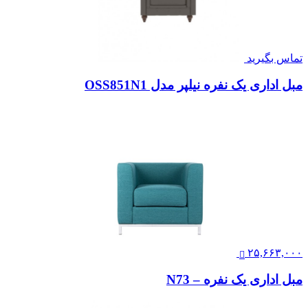
تماس بگیرید
مبل اداری یک نفره نیلپر مدل OSS851N1
۲۵,۶۶۳,۰۰۰
مبل اداری یک نفره – N73