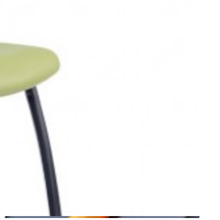
صندلی چهار پایه نیلپر مدل OCF 515X
دسته بندی:
مبلمان اداری مدرن
برند :
نیلپر