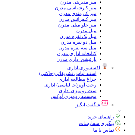
میز مدیریتی مدرن
میز کارشناسی مدرن
میز کارمندی مدرن
میز کنفرانس مدرن
میز جلو مبلی مدرن
مبل مدرن
مبل یک نفره مدرن
مبل دو نفره مدرن
مبل سه نفره مدرن
کتابخانه اداری مدرن
پارتیشن اداری مدرن
اکسسوری اداری
استند لباس تشریفاتی(جاکتی)
چراغ مطالعه اداری
رخت آویز(جا لباسی) اداری
ست رومیزی اداری
مجسمه رومیزی لوکس
شگفت انگیز
راهنمای خرید
پیگیری سفارشات
تماس با ما