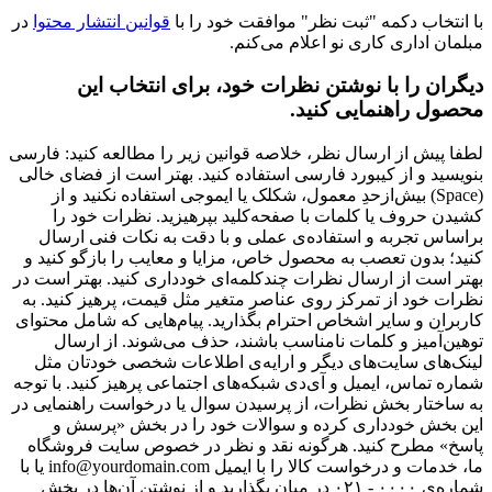
با انتخاب دکمه "ثبت نظر" موافقت خود را با
قوانین انتشار محتوا
در
مبلمان اداری کاری نو اعلام می‌کنم.
دیگران را با نوشتن نظرات خود، برای انتخاب این
محصول راهنمایی کنید.
لطفا پیش از ارسال نظر، خلاصه قوانین زیر را مطالعه کنید: فارسی
بنویسید و از کیبورد فارسی استفاده کنید. بهتر است از فضای خالی
(Space) بیش‌از‌حدِ معمول، شکلک یا ایموجی استفاده نکنید و از
کشیدن حروف یا کلمات با صفحه‌کلید بپرهیزید. نظرات خود را
براساس تجربه و استفاده‌ی عملی و با دقت به نکات فنی ارسال
کنید؛ بدون تعصب به محصول خاص، مزایا و معایب را بازگو کنید و
بهتر است از ارسال نظرات چندکلمه‌‌ای خودداری کنید. بهتر است در
نظرات خود از تمرکز روی عناصر متغیر مثل قیمت، پرهیز کنید. به
کاربران و سایر اشخاص احترام بگذارید. پیام‌هایی که شامل محتوای
توهین‌آمیز و کلمات نامناسب باشند، حذف می‌شوند. از ارسال
لینک‌های سایت‌های دیگر و ارایه‌ی اطلاعات شخصی خودتان مثل
شماره تماس، ایمیل و آی‌دی شبکه‌های اجتماعی پرهیز کنید. با توجه
به ساختار بخش نظرات، از پرسیدن سوال یا درخواست راهنمایی در
این بخش خودداری کرده و سوالات خود را در بخش «پرسش و
پاسخ» مطرح کنید. هرگونه نقد و نظر در خصوص سایت فروشگاه
ما، خدمات و درخواست کالا را با ایمیل info@yourdomain.com یا با
شماره‌ی ۰۰۰۰ - ۰۲۱ در میان بگذارید و از نوشتن آن‌ها در بخش