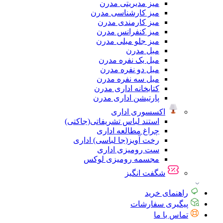
میز مدیریتی مدرن
میز کارشناسی مدرن
میز کارمندی مدرن
میز کنفرانس مدرن
میز جلو مبلی مدرن
مبل مدرن
مبل یک نفره مدرن
مبل دو نفره مدرن
مبل سه نفره مدرن
کتابخانه اداری مدرن
پارتیشن اداری مدرن
اکسسوری اداری
استند لباس تشریفاتی(جاکتی)
چراغ مطالعه اداری
رخت آویز(جا لباسی) اداری
ست رومیزی اداری
مجسمه رومیزی لوکس
شگفت انگیز
راهنمای خرید
پیگیری سفارشات
تماس با ما