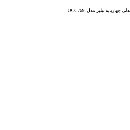
ی چهارپایه نیلپر مدل OCC769i