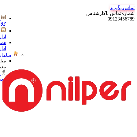
تماس بگیرید
شماره‌تماس‌ با‌کارشناس
09123456789
کلا
ادا
همه
ادا
مبلمان
مبل
مدر
مدر