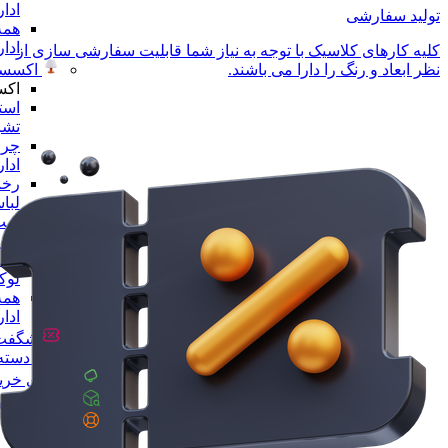
ادا
تولید سفارشی
همه
ادا
کلیه کارهای کلاسیک با توجه به نیاز شما قابلیت سفارشی سازی از
اکسسو
نظر ابعاد و رنگ را دارا می باشند.
اکس
است
تشر
چرا
ادا
رخت
لبا
ست 
ادا
مجس
لو
همه
ادا
شگفت 
همه دسته 
راهنمای خری
پیگیری سفا
تماس با ما