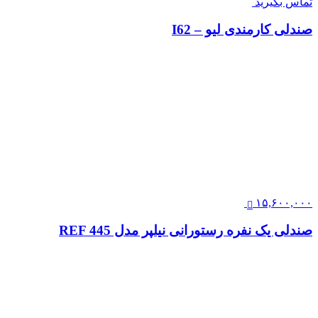
تماس بگیرید
صندلی کارمندی لیو – I62
۱۵,۶۰۰,۰۰۰
صندلی یک نفره رستورانی نیلپر مدل REF 445