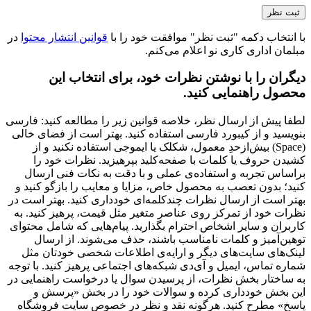
با انتخاب دکمه "ثبت نظر" موافقت خود را با
قوانین انتشار محتوا
در
مبلمان اداری کاری نو اعلام می‌کنم.
دیگران را با نوشتن نظرات خود، برای انتخاب این
محصول راهنمایی کنید.
لطفا پیش از ارسال نظر، خلاصه قوانین زیر را مطالعه کنید: فارسی
بنویسید و از کیبورد فارسی استفاده کنید. بهتر است از فضای خالی
(Space) بیش‌از‌حدِ معمول، شکلک یا ایموجی استفاده نکنید و از
کشیدن حروف یا کلمات با صفحه‌کلید بپرهیزید. نظرات خود را
براساس تجربه و استفاده‌ی عملی و با دقت به نکات فنی ارسال
کنید؛ بدون تعصب به محصول خاص، مزایا و معایب را بازگو کنید و
بهتر است از ارسال نظرات چندکلمه‌‌ای خودداری کنید. بهتر است در
نظرات خود از تمرکز روی عناصر متغیر مثل قیمت، پرهیز کنید. به
کاربران و سایر اشخاص احترام بگذارید. پیام‌هایی که شامل محتوای
توهین‌آمیز و کلمات نامناسب باشند، حذف می‌شوند. از ارسال
لینک‌های سایت‌های دیگر و ارایه‌ی اطلاعات شخصی خودتان مثل
شماره تماس، ایمیل و آی‌دی شبکه‌های اجتماعی پرهیز کنید. با توجه
به ساختار بخش نظرات، از پرسیدن سوال یا درخواست راهنمایی در
این بخش خودداری کرده و سوالات خود را در بخش «پرسش و
پاسخ» مطرح کنید. هرگونه نقد و نظر در خصوص سایت فروشگاه