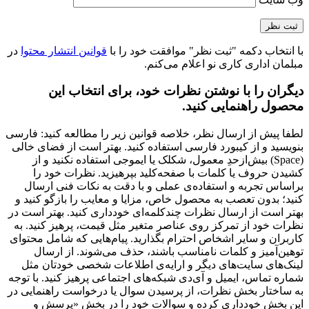
با انتخاب دکمه "ثبت نظر" موافقت خود را با
قوانین انتشار محتوا
در
مبلمان اداری کاری نو اعلام می‌کنم.
دیگران را با نوشتن نظرات خود، برای انتخاب این
محصول راهنمایی کنید.
لطفا پیش از ارسال نظر، خلاصه قوانین زیر را مطالعه کنید: فارسی
بنویسید و از کیبورد فارسی استفاده کنید. بهتر است از فضای خالی
(Space) بیش‌از‌حدِ معمول، شکلک یا ایموجی استفاده نکنید و از
کشیدن حروف یا کلمات با صفحه‌کلید بپرهیزید. نظرات خود را
براساس تجربه و استفاده‌ی عملی و با دقت به نکات فنی ارسال
کنید؛ بدون تعصب به محصول خاص، مزایا و معایب را بازگو کنید و
بهتر است از ارسال نظرات چندکلمه‌‌ای خودداری کنید. بهتر است در
نظرات خود از تمرکز روی عناصر متغیر مثل قیمت، پرهیز کنید. به
کاربران و سایر اشخاص احترام بگذارید. پیام‌هایی که شامل محتوای
توهین‌آمیز و کلمات نامناسب باشند، حذف می‌شوند. از ارسال
لینک‌های سایت‌های دیگر و ارایه‌ی اطلاعات شخصی خودتان مثل
شماره تماس، ایمیل و آی‌دی شبکه‌های اجتماعی پرهیز کنید. با توجه
به ساختار بخش نظرات، از پرسیدن سوال یا درخواست راهنمایی در
این بخش خودداری کرده و سوالات خود را در بخش «پرسش و