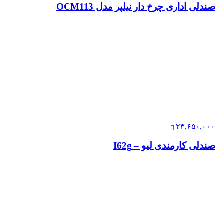
صندلی اداری چرخ دار نیلپر مدل OCM113
۲۳,۶۵۰,۰۰۰
صندلی کارمندی لیو – I62g