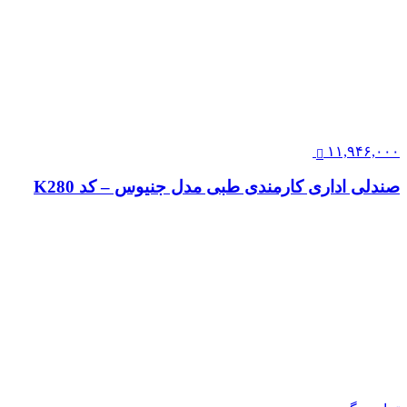
۱۱,۹۴۶,۰۰۰
صندلی اداری کارمندی طبی مدل جنیوس – کد K280