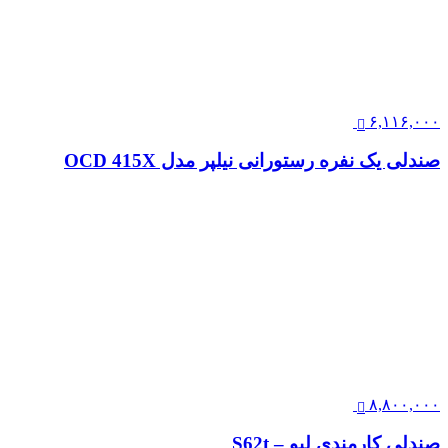
۶,۱۱۶,۰۰۰
صندلی یک نفره رستورانی نیلپر مدل OCD 415X
۸,۸۰۰,۰۰۰
صندلی کارمندی لیو – S62t