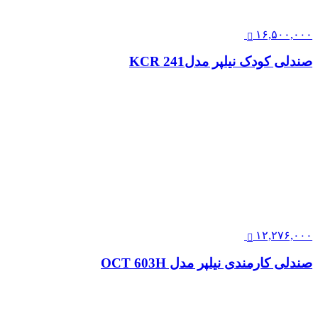
۱۶,۵۰۰,۰۰۰
صندلی کودک نیلپر مدلKCR 241
۱۲,۲۷۶,۰۰۰
صندلی کارمندی نیلپر مدل OCT 603H