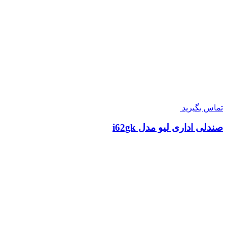
تماس بگیرید
صندلی اداری لیو مدل i62gk