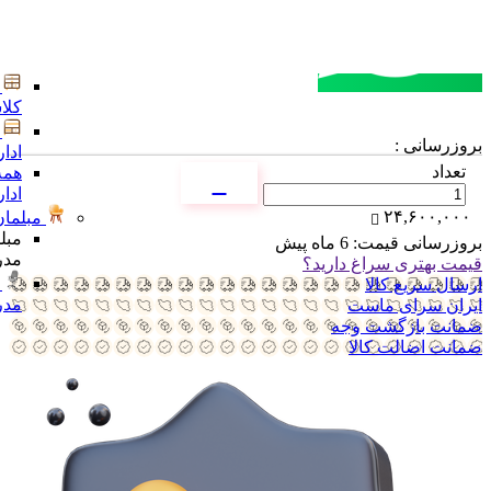
مشاوره خرید
کلا
تماس با کارشناسان
بروزرسانی :
ادا
تعداد
همه
ادا
۲۴,۶۰۰,۰۰۰
مبلمان
مبل
بروزرسانی قیمت:
6 ماه پیش
مدر
قیمت بهتری سراغ دارید؟
ارسال سریع کالا
مدر
ایران سرای ماست
ضمانت بازگشت وجه
ضمانت اضالت کالا