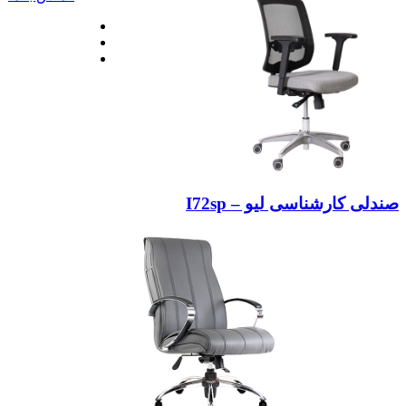
صندلی کارشناسی لیو – I72sp