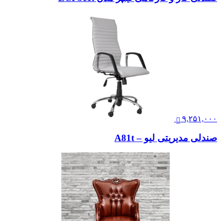
۹,۲۵۱,۰۰۰
صندلی مدیریتی لیو – A81t