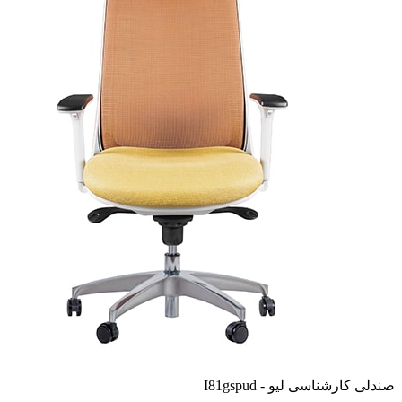
صندلی کارشناسی لیو - I81gspud