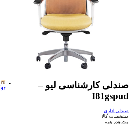
صندلی کارشناسی لیو –
کلا
I81gspud
صندلی اداری
مشخصات کالا
مشاهده همه