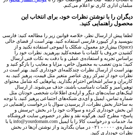
مبلمان اداری کاری نو اعلام می‌کنم.
دیگران را با نوشتن نظرات خود، برای انتخاب این
محصول راهنمایی کنید.
لطفا پیش از ارسال نظر، خلاصه قوانین زیر را مطالعه کنید: فارسی
بنویسید و از کیبورد فارسی استفاده کنید. بهتر است از فضای خالی
(Space) بیش‌از‌حدِ معمول، شکلک یا ایموجی استفاده نکنید و از
کشیدن حروف یا کلمات با صفحه‌کلید بپرهیزید. نظرات خود را
براساس تجربه و استفاده‌ی عملی و با دقت به نکات فنی ارسال
کنید؛ بدون تعصب به محصول خاص، مزایا و معایب را بازگو کنید و
بهتر است از ارسال نظرات چندکلمه‌‌ای خودداری کنید. بهتر است در
نظرات خود از تمرکز روی عناصر متغیر مثل قیمت، پرهیز کنید. به
کاربران و سایر اشخاص احترام بگذارید. پیام‌هایی که شامل محتوای
توهین‌آمیز و کلمات نامناسب باشند، حذف می‌شوند. از ارسال
لینک‌های سایت‌های دیگر و ارایه‌ی اطلاعات شخصی خودتان مثل
شماره تماس، ایمیل و آی‌دی شبکه‌های اجتماعی پرهیز کنید. با توجه
به ساختار بخش نظرات، از پرسیدن سوال یا درخواست راهنمایی در
این بخش خودداری کرده و سوالات خود را در بخش «پرسش و
پاسخ» مطرح کنید. هرگونه نقد و نظر در خصوص سایت فروشگاه
ما، خدمات و درخواست کالا را با ایمیل info@yourdomain.com یا با
شماره‌ی ۰۰۰۰ - ۰۲۱ در میان بگذارید و از نوشتن آن‌ها در بخش
نظرات خودداری کنید.