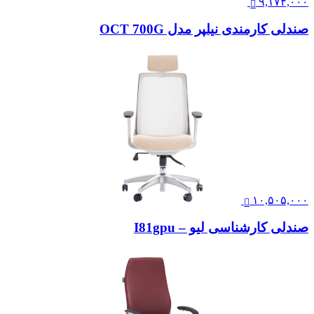
۹,۱۷۴,۰۰۰
صندلی کارمندی نیلپر مدل OCT 700G
۱۰,۵۰۵,۰۰۰
صندلی کارشناسی لیو – I81gpu