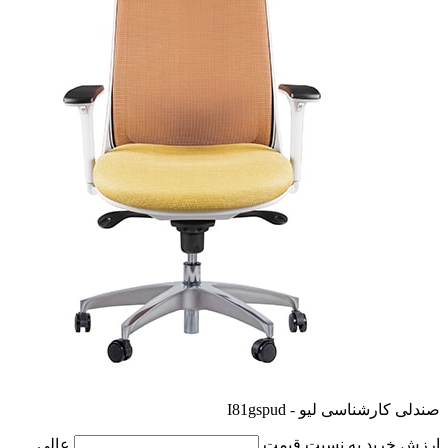
صندلی کارشناسی لیو - I81gspud
ارزش خرید به نسبت قیمت
عالی