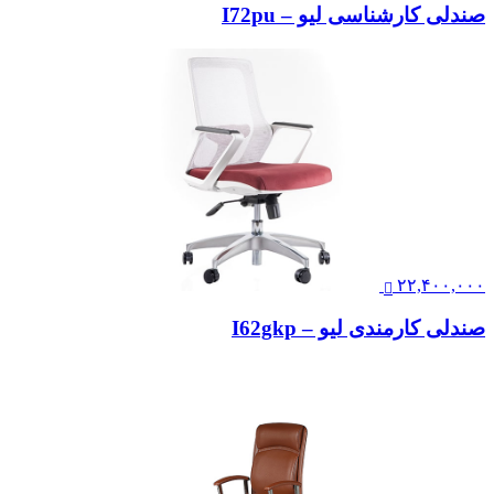
صندلی کارشناسی لیو – I72pu
۲۲,۴۰۰,۰۰۰
صندلی کارمندی لیو – I62gkp