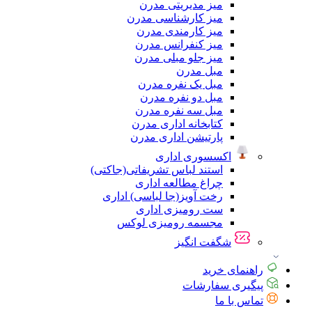
میز مدیریتی مدرن
میز کارشناسی مدرن
میز کارمندی مدرن
میز کنفرانس مدرن
میز جلو مبلی مدرن
مبل مدرن
مبل یک نفره مدرن
مبل دو نفره مدرن
مبل سه نفره مدرن
کتابخانه اداری مدرن
پارتیشن اداری مدرن
اکسسوری اداری
استند لباس تشریفاتی(جاکتی)
چراغ مطالعه اداری
رخت آویز(جا لباسی) اداری
ست رومیزی اداری
مجسمه رومیزی لوکس
شگفت انگیز
راهنمای خرید
پیگیری سفارشات
تماس با ما