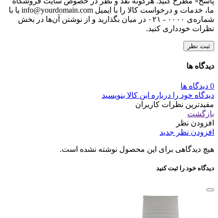
لطفا پیش از ارسال نظر، خلاصه قوانین زیر را مطالعه کنید: فارسی
بنویسید و از کیبورد فارسی استفاده کنید. بهتر است از فضای خالی
(Space) بیش‌از‌حدِ معمول، شکلک یا ایموجی استفاده نکنید و از
کشیدن حروف یا کلمات با صفحه‌کلید بپرهیزید. نظرات خود را
براساس تجربه و استفاده‌ی عملی و با دقت به نکات فنی ارسال
کنید؛ بدون تعصب به محصول خاص، مزایا و معایب را بازگو کنید و
بهتر است از ارسال نظرات چندکلمه‌‌ای خودداری کنید. بهتر است در
نظرات خود از تمرکز روی عناصر متغیر مثل قیمت، پرهیز کنید. به
کاربران و سایر اشخاص احترام بگذارید. پیام‌هایی که شامل محتوای
توهین‌آمیز و کلمات نامناسب باشند، حذف می‌شوند. از ارسال
لینک‌های سایت‌های دیگر و ارایه‌ی اطلاعات شخصی خودتان مثل
شماره تماس، ایمیل و آی‌دی شبکه‌های اجتماعی پرهیز کنید. با توجه
به ساختار بخش نظرات، از پرسیدن سوال یا درخواست راهنمایی در
این بخش خودداری کرده و سوالات خود را در بخش «پرسش و
پاسخ» مطرح کنید. هرگونه نقد و نظر در خصوص سایت فروشگاه
ما، خدمات و درخواست کالا را با ایمیل info@yourdomain.com یا با
شماره‌ی ۰۰۰۰ - ۰۲۱ در میان بگذارید و از نوشتن آن‌ها در بخش
نظرات خودداری کنید.
ثبت نظر
دیدگاه ها