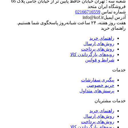
محصول مورد نظر خود را جستجو کنید.
برگشت به بالا
شعبه یک : تهران خیابان حافظ روبروی بازار موبایل ایران، مجتمع
تجاری ایرانیان، طبقه منفی یک پلاک 37 و 38
شعبه دو : تهران خیابان حافظ پایین تر از خیابان جامی پلاک 106
فروشگاه کاری نو
شعبه سه : تهران خیابان حافظ پایین تر از خیابان جامی پلاک 66
فروشگاه ایران متحد
شماره تماس
02166716559
آدرس ایمیل
info@kof.ir
هفت روز هفته، ۲۴ ساعت شبانه‌روز پاسخگوی شما هستیم.
راهنمای خرید
راهنمای خرید