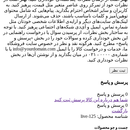
با انتخاب دکمه "ثبت نظر" موافقت خود را با
قوانین انتشار محتوا
در
مبلمان اداری کاری نو اعلام می‌کنم.
دیگران را با نوشتن نظرات خود، برای انتخاب این
محصول راهنمایی کنید.
لطفا پیش از ارسال نظر، خلاصه قوانین زیر را مطالعه کنید: فارسی
بنویسید و از کیبورد فارسی استفاده کنید. بهتر است از فضای خالی
(Space) بیش‌از‌حدِ معمول، شکلک یا ایموجی استفاده نکنید و از
کشیدن حروف یا کلمات با صفحه‌کلید بپرهیزید. نظرات خود را
براساس تجربه و استفاده‌ی عملی و با دقت به نکات فنی ارسال
کنید؛ بدون تعصب به محصول خاص، مزایا و معایب را بازگو کنید و
بهتر است از ارسال نظرات چندکلمه‌‌ای خودداری کنید. بهتر است در
نظرات خود از تمرکز روی عناصر متغیر مثل قیمت، پرهیز کنید. به
کاربران و سایر اشخاص احترام بگذارید. پیام‌هایی که شامل محتوای
توهین‌آمیز و کلمات نامناسب باشند، حذف می‌شوند. از ارسال
لینک‌های سایت‌های دیگر و ارایه‌ی اطلاعات شخصی خودتان مثل
شماره تماس، ایمیل و آی‌دی شبکه‌های اجتماعی پرهیز کنید. با توجه
به ساختار بخش نظرات، از پرسیدن سوال یا درخواست راهنمایی در
این بخش خودداری کرده و سوالات خود را در بخش «پرسش و