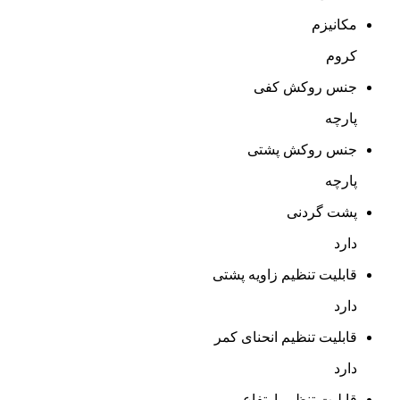
بازخورد درباره این کالا
مشخصات
بازگشت
صندلی مدیریتی با قفل چهار حالته سینکرون، جک 8 سانتی متری،
دسته انتگرال، پایه و فریم کروم
مشخصات
بازگشت
وزن
۱۹.۶ کیلوگرم
رنگ
مشکی
مکانیزم
کروم
جنس روکش کفی
پارچه