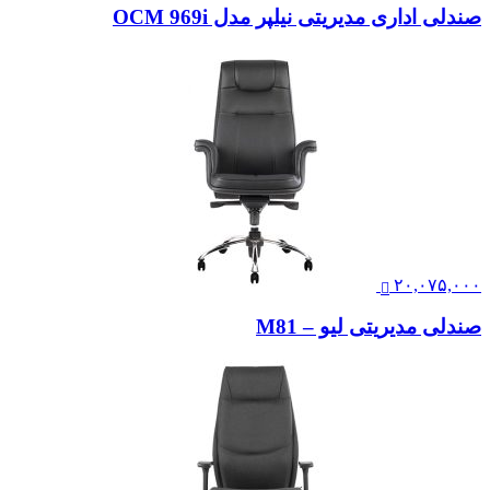
صندلی اداری مدیریتی نیلپر مدل OCM 969i
۲۰,۰۷۵,۰۰۰
صندلی مدیریتی لیو – M81