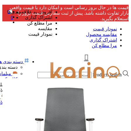
قیمت ها در حال بروز رسانی است و امکان دارد با قیمت واقعی
0
افزودن به علاقه‌مندی‌ها
بازار تفاوت داشته باشد. پیش از ثبت سفارش قیمت بروز را
اشتراک گذاری
0
استعلام بگیرید.
مرا مطلع کن
مقایسه
نمودار قیمت
نمودار قیمت
مقایسه محصول
اشتراک گذاری
مرا مطلع کن
دسته بندی ها
دسته بندی
مبلمان
Products search
کلاسیک
مبل
کلا
کلا