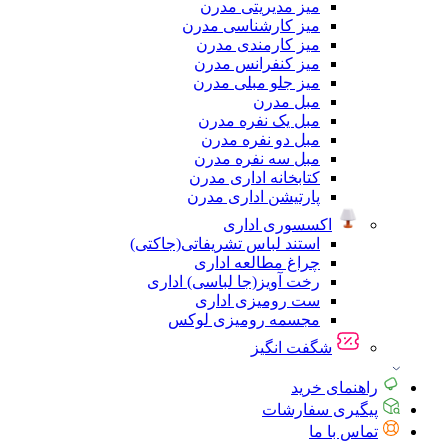
میز مدیریتی مدرن
میز کارشناسی مدرن
میز کارمندی مدرن
میز کنفرانس مدرن
میز جلو مبلی مدرن
مبل مدرن
مبل یک نفره مدرن
مبل دو نفره مدرن
مبل سه نفره مدرن
کتابخانه اداری مدرن
پارتیشن اداری مدرن
اکسسوری اداری
استند لباس تشریفاتی(جاکتی)
چراغ مطالعه اداری
رخت آویز(جا لباسی) اداری
ست رومیزی اداری
مجسمه رومیزی لوکس
شگفت انگیز
راهنمای خرید
پیگیری سفارشات
تماس با ما