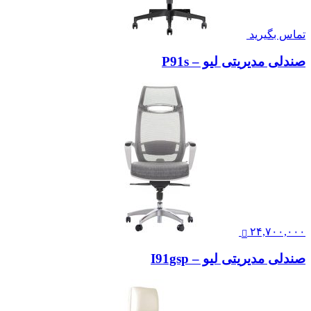
تماس بگیرید
صندلی مدیریتی لیو – P91s
۲۴,۷۰۰,۰۰۰
صندلی مدیریتی لیو – I91gsp