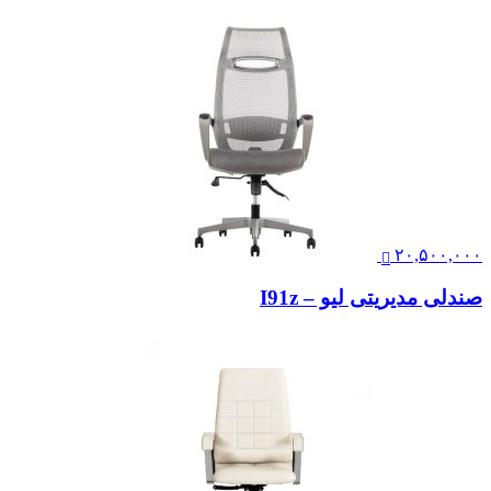
۲۰,۵۰۰,۰۰۰
صندلی مدیریتی لیو – I91z