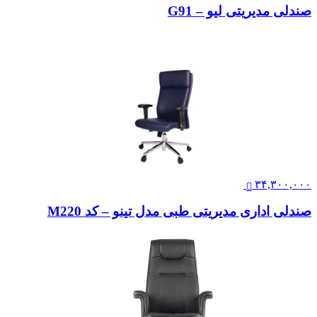
صندلی مدیریتی لیو – G91
۳۴,۳۰۰,۰۰۰
صندلی اداری مدیریتی طبی مدل تینو – کد M220