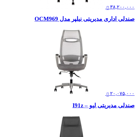
۳۸,۲۰۰,۰۰۰
صندلی اداری مدیریتی نیلپر مدل OCM969
۲۰,۰۷۵,۰۰۰
صندلی مدیریتی لیو – I91z