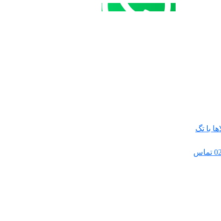
مشاوره خرید
تماس با کارشناسان
ا با تگ
جهت استعلام موجودی کالاها و خرید با تعداد بالا با شماره 02166716559 تماس