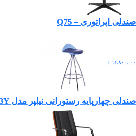
صندلی اپراتوری – Q75
۱۶,۸۰۰,۰۰۰
صندلی چهارپایه رستورانی نیلپر مدل REB 433Y