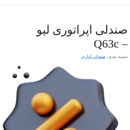
صندلی اپراتوری لیو
– Q63c
دسته بندی:
صندلی اداری