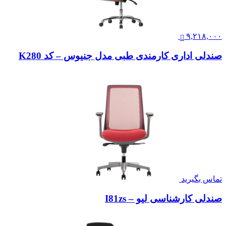
۹,۲۱۸,۰۰۰
صندلی اداری کارمندی طبی مدل جنیوس – کد K280
تماس بگیرید
صندلی کارشناسی لیو – I81zs