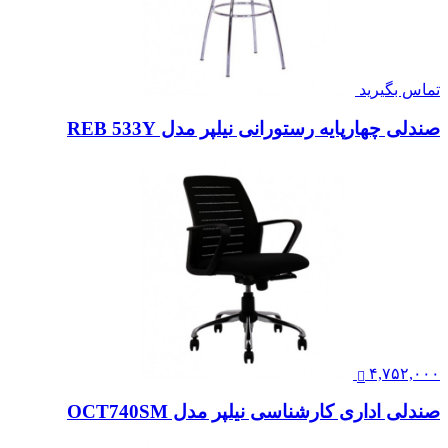
تماس بگیرید
صندلی چهارپایه رستورانی نیلپر مدل REB 533Y
۴,۷۵۲,۰۰۰
صندلی اداری کارشناسی نیلپر مدل OCT740SM