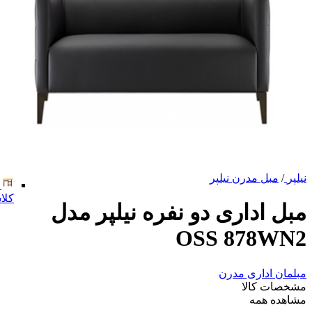
نیلپر
/
مبل مدرن نیلپر
کلا
مبل اداری دو نفره نیلپر مدل
OSS 878WN2
مبلمان اداری مدرن
مشخصات کالا
مشاهده همه