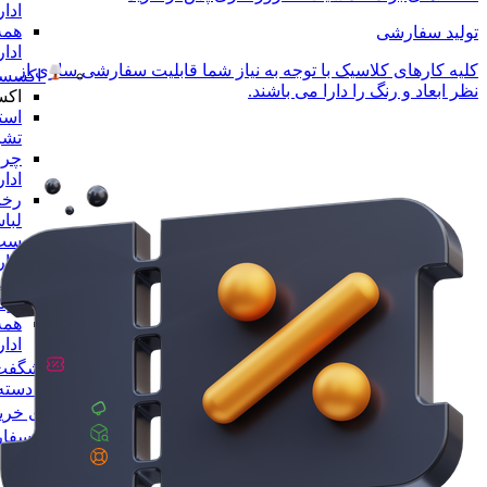
ادا
همه
تولید سفارشی
ادا
کلیه کارهای کلاسیک با توجه به نیاز شما قابلیت سفارشی سازی از
اکسسو
نظر ابعاد و رنگ را دارا می باشند.
اکس
است
تشر
چرا
ادا
رخت
لبا
ست 
ادا
مجس
لو
همه
ادا
شگفت 
همه دسته 
راهنمای خری
پیگیری سفا
تماس با ما