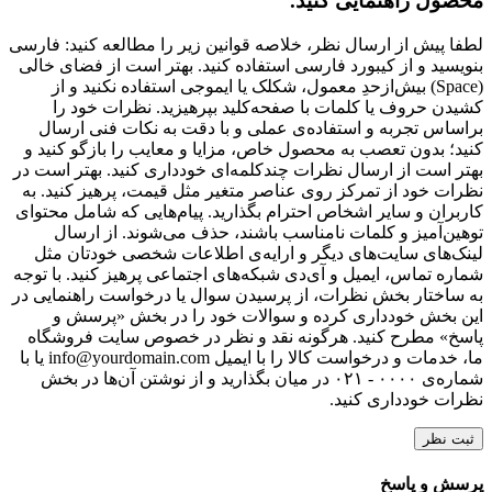
محصول راهنمایی کنید.
لطفا پیش از ارسال نظر، خلاصه قوانین زیر را مطالعه کنید: فارسی
بنویسید و از کیبورد فارسی استفاده کنید. بهتر است از فضای خالی
(Space) بیش‌از‌حدِ معمول، شکلک یا ایموجی استفاده نکنید و از
کشیدن حروف یا کلمات با صفحه‌کلید بپرهیزید. نظرات خود را
براساس تجربه و استفاده‌ی عملی و با دقت به نکات فنی ارسال
کنید؛ بدون تعصب به محصول خاص، مزایا و معایب را بازگو کنید و
بهتر است از ارسال نظرات چندکلمه‌‌ای خودداری کنید. بهتر است در
نظرات خود از تمرکز روی عناصر متغیر مثل قیمت، پرهیز کنید. به
کاربران و سایر اشخاص احترام بگذارید. پیام‌هایی که شامل محتوای
توهین‌آمیز و کلمات نامناسب باشند، حذف می‌شوند. از ارسال
لینک‌های سایت‌های دیگر و ارایه‌ی اطلاعات شخصی خودتان مثل
شماره تماس، ایمیل و آی‌دی شبکه‌های اجتماعی پرهیز کنید. با توجه
به ساختار بخش نظرات، از پرسیدن سوال یا درخواست راهنمایی در
این بخش خودداری کرده و سوالات خود را در بخش «پرسش و
پاسخ» مطرح کنید. هرگونه نقد و نظر در خصوص سایت فروشگاه
ما، خدمات و درخواست کالا را با ایمیل info@yourdomain.com یا با
شماره‌ی ۰۰۰۰ - ۰۲۱ در میان بگذارید و از نوشتن آن‌ها در بخش
نظرات خودداری کنید.
ثبت نظر
پرسش و پاسخ