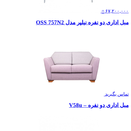
۶۷,۲۰۰,۰۰۰
مبل اداری دو نفره نیلپر مدل OSS 757N2
تماس بگیرید
مبل اداری دو نفره – V58u