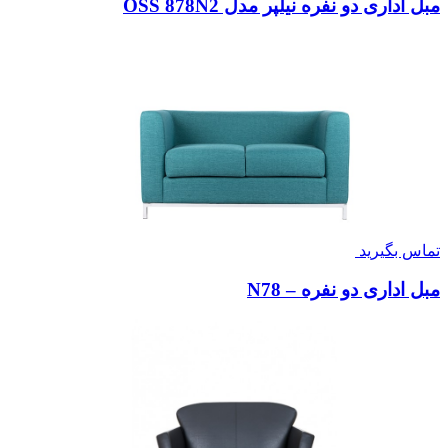
مبل اداری دو نفره نیلپر مدل OSS 878N2
تماس بگیرید
مبل اداری دو نفره – N78