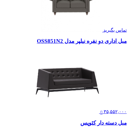
تماس بگیرید
مبل اداری دو نفره نیلپر مدل OSS851N2
۳۵,۵۵۲,۰۰۰
مبل دسته دار کئوپس