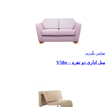
تماس بگیرید
مبل اداری دو نفره – V58u