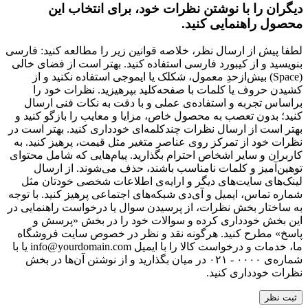
دیگران را با نوشتن نظرات خود، برای انتخاب این
محصول راهنمایی کنید.
لطفا پیش از ارسال نظر، خلاصه قوانین زیر را مطالعه کنید: فارسی
بنویسید و از کیبورد فارسی استفاده کنید. بهتر است از فضای خالی
(Space) بیش‌از‌حدِ معمول، شکلک یا ایموجی استفاده نکنید و از
کشیدن حروف یا کلمات با صفحه‌کلید بپرهیزید. نظرات خود را
براساس تجربه و استفاده‌ی عملی و با دقت به نکات فنی ارسال
کنید؛ بدون تعصب به محصول خاص، مزایا و معایب را بازگو کنید و
بهتر است از ارسال نظرات چندکلمه‌‌ای خودداری کنید. بهتر است در
نظرات خود از تمرکز روی عناصر متغیر مثل قیمت، پرهیز کنید. به
کاربران و سایر اشخاص احترام بگذارید. پیام‌هایی که شامل محتوای
توهین‌آمیز و کلمات نامناسب باشند، حذف می‌شوند. از ارسال
لینک‌های سایت‌های دیگر و ارایه‌ی اطلاعات شخصی خودتان مثل
شماره تماس، ایمیل و آی‌دی شبکه‌های اجتماعی پرهیز کنید. با توجه
به ساختار بخش نظرات، از پرسیدن سوال یا درخواست راهنمایی در
این بخش خودداری کرده و سوالات خود را در بخش «پرسش و
پاسخ» مطرح کنید. هرگونه نقد و نظر در خصوص سایت فروشگاه
ما، خدمات و درخواست کالا را با ایمیل info@yourdomain.com یا با
شماره‌ی ۰۰۰۰ - ۰۲۱ در میان بگذارید و از نوشتن آن‌ها در بخش
نظرات خودداری کنید.
ثبت نظر