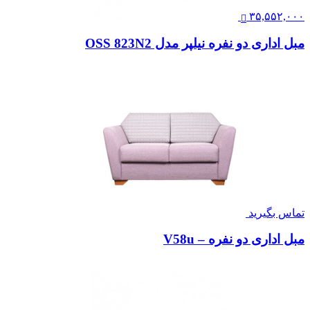
۳۵,۵۵۲,۰۰۰
مبل اداری دو نفره نیلپر مدل OSS 823N2
تماس بگیرید
مبل اداری دو نفره – V58u