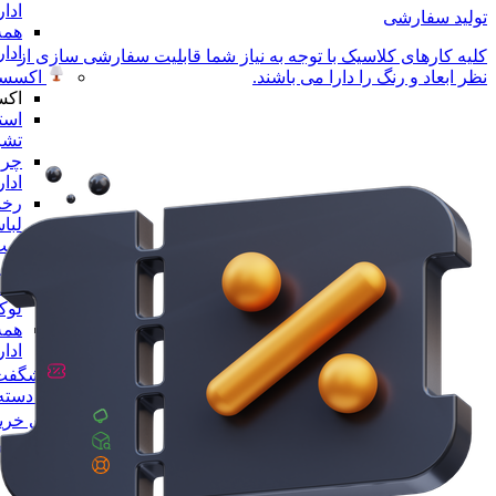
ادا
تولید سفارشی
همه
ادا
کلیه کارهای کلاسیک با توجه به نیاز شما قابلیت سفارشی سازی از
اکسسو
نظر ابعاد و رنگ را دارا می باشند.
اکس
است
تشر
چرا
ادا
رخت
لبا
ست 
ادا
مجس
لو
همه
ادا
شگفت 
همه دسته 
راهنمای خری
پیگیری سفا
تماس با ما