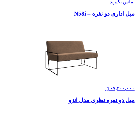
تماس بگیرید
مبل اداری دو نفره – N58i
۶۷,۲۰۰,۰۰۰
مبل دو نفره نظری مدل انزو