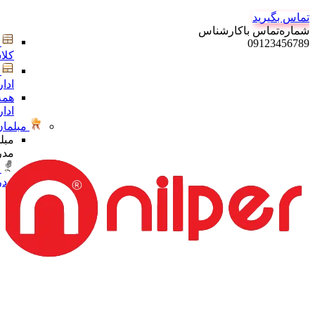
تماس بگیرید
شماره‌تماس‌ با‌کارشناس
09123456789
کلا
ادا
همه
ادا
مبلمان
مبل
مدر
مدر