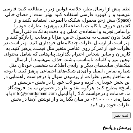
لطفا پیش از ارسال نظر، خلاصه قوانین زیر را مطالعه کنید: فارسی
بنویسید و از کیبورد فارسی استفاده کنید. بهتر است از فضای خالی
(Space) بیش‌از‌حدِ معمول، شکلک یا ایموجی استفاده نکنید و از
کشیدن حروف یا کلمات با صفحه‌کلید بپرهیزید. نظرات خود را
براساس تجربه و استفاده‌ی عملی و با دقت به نکات فنی ارسال
کنید؛ بدون تعصب به محصول خاص، مزایا و معایب را بازگو کنید و
بهتر است از ارسال نظرات چندکلمه‌‌ای خودداری کنید. بهتر است در
نظرات خود از تمرکز روی عناصر متغیر مثل قیمت، پرهیز کنید. به
کاربران و سایر اشخاص احترام بگذارید. پیام‌هایی که شامل محتوای
توهین‌آمیز و کلمات نامناسب باشند، حذف می‌شوند. از ارسال
لینک‌های سایت‌های دیگر و ارایه‌ی اطلاعات شخصی خودتان مثل
شماره تماس، ایمیل و آی‌دی شبکه‌های اجتماعی پرهیز کنید. با توجه
به ساختار بخش نظرات، از پرسیدن سوال یا درخواست راهنمایی در
این بخش خودداری کرده و سوالات خود را در بخش «پرسش و
پاسخ» مطرح کنید. هرگونه نقد و نظر در خصوص سایت فروشگاه
ما، خدمات و درخواست کالا را با ایمیل info@yourdomain.com یا با
شماره‌ی ۰۰۰۰ - ۰۲۱ در میان بگذارید و از نوشتن آن‌ها در بخش
نظرات خودداری کنید.
ثبت نظر
پرسش و پاسخ