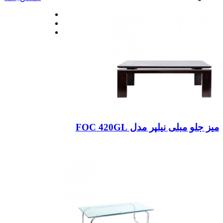
میز جلو مبلی نیلپر مدل FOC 420GL