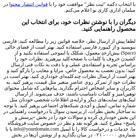
با انتخاب دکمه "ثبت نظر" موافقت خود را با
قوانین انتشار محتوا
در
مبلمان اداری کاری نو اعلام می‌کنم.
دیگران را با نوشتن نظرات خود، برای انتخاب این
محصول راهنمایی کنید.
لطفا پیش از ارسال نظر، خلاصه قوانین زیر را مطالعه کنید: فارسی
بنویسید و از کیبورد فارسی استفاده کنید. بهتر است از فضای خالی
(Space) بیش‌از‌حدِ معمول، شکلک یا ایموجی استفاده نکنید و از
کشیدن حروف یا کلمات با صفحه‌کلید بپرهیزید. نظرات خود را
براساس تجربه و استفاده‌ی عملی و با دقت به نکات فنی ارسال
کنید؛ بدون تعصب به محصول خاص، مزایا و معایب را بازگو کنید و
بهتر است از ارسال نظرات چندکلمه‌‌ای خودداری کنید. بهتر است در
نظرات خود از تمرکز روی عناصر متغیر مثل قیمت، پرهیز کنید. به
کاربران و سایر اشخاص احترام بگذارید. پیام‌هایی که شامل محتوای
توهین‌آمیز و کلمات نامناسب باشند، حذف می‌شوند. از ارسال
لینک‌های سایت‌های دیگر و ارایه‌ی اطلاعات شخصی خودتان مثل
شماره تماس، ایمیل و آی‌دی شبکه‌های اجتماعی پرهیز کنید. با توجه
به ساختار بخش نظرات، از پرسیدن سوال یا درخواست راهنمایی در
این بخش خودداری کرده و سوالات خود را در بخش «پرسش و
پاسخ» مطرح کنید. هرگونه نقد و نظر در خصوص سایت فروشگاه
ما، خدمات و درخواست کالا را با ایمیل info@yourdomain.com یا با
شماره‌ی ۰۰۰۰ - ۰۲۱ در میان بگذارید و از نوشتن آن‌ها در بخش