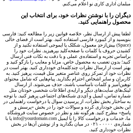
مبلمان اداری کاری نو اعلام می‌کنم.
دیگران را با نوشتن نظرات خود، برای انتخاب این
محصول راهنمایی کنید.
لطفا پیش از ارسال نظر، خلاصه قوانین زیر را مطالعه کنید: فارسی
بنویسید و از کیبورد فارسی استفاده کنید. بهتر است از فضای خالی
(Space) بیش‌از‌حدِ معمول، شکلک یا ایموجی استفاده نکنید و از
کشیدن حروف یا کلمات با صفحه‌کلید بپرهیزید. نظرات خود را
براساس تجربه و استفاده‌ی عملی و با دقت به نکات فنی ارسال
کنید؛ بدون تعصب به محصول خاص، مزایا و معایب را بازگو کنید و
بهتر است از ارسال نظرات چندکلمه‌‌ای خودداری کنید. بهتر است در
نظرات خود از تمرکز روی عناصر متغیر مثل قیمت، پرهیز کنید. به
کاربران و سایر اشخاص احترام بگذارید. پیام‌هایی که شامل محتوای
توهین‌آمیز و کلمات نامناسب باشند، حذف می‌شوند. از ارسال
لینک‌های سایت‌های دیگر و ارایه‌ی اطلاعات شخصی خودتان مثل
شماره تماس، ایمیل و آی‌دی شبکه‌های اجتماعی پرهیز کنید. با توجه
به ساختار بخش نظرات، از پرسیدن سوال یا درخواست راهنمایی در
این بخش خودداری کرده و سوالات خود را در بخش «پرسش و
پاسخ» مطرح کنید. هرگونه نقد و نظر در خصوص سایت فروشگاه
ما، خدمات و درخواست کالا را با ایمیل info@yourdomain.com یا با
شماره‌ی ۰۰۰۰ - ۰۲۱ در میان بگذارید و از نوشتن آن‌ها در بخش
نظرات خودداری کنید.