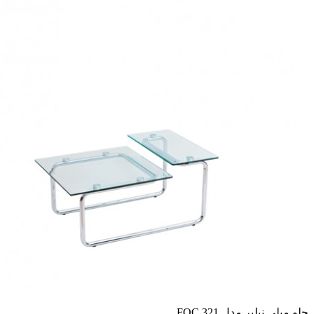
جلو مبلی نیلپر مدل FOC 321